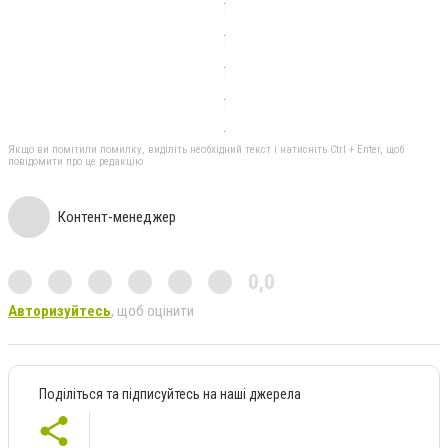
Якщо ви помітили помилку, виділіть необхідний текст і натисніть Ctrl + Enter, щоб
повідомити про це редакцію
Контент-менеджер
0,0
Авторизуйтесь
, щоб оцінити
Поділіться та підписуйтесь на наші джерела