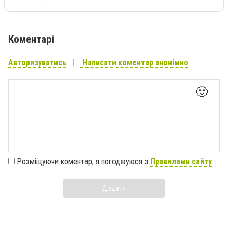
Коментарі
Авторизуватись
Написати коментар анонімно
🙂
Розміщуючи коментар, я погоджуюся з
Правилами сайту
Додати