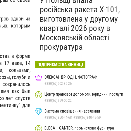
У Польщі впала
російська ракета X-101,
виготовлена у другому
тров одной из
ных, которым
кварталі 2026 року в
Московській області -
прокуратура
ства в форме
 17 веке, 14
ПІДПРИЄМСТВА ВІННИЦІ
, кольцами,
озы, голуби и
ОЛЕКСАНДР ЮДІН, ФОТОГРАФ
 сохранилось
+380(67)902-39-26
ремя как был
Центр правової допомоги, юридичні послуги
ко лет спустя
+380(67)259-05-22
лентинку" для
Система сповіщення населення
+380(67)350-44-68, +380(67)340-49-59
ELESA + GANTER, промислова фурнітура