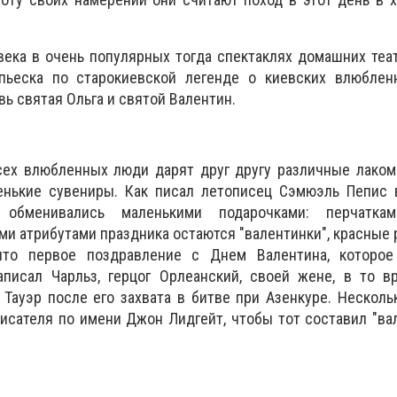
 века в очень популярных тогда спектаклях домашних теа
ьеска по старокиевской легенде о киевских влюблен
ь святая Ольга и святой Валентин.
сех влюбленных люди дарят друг другу различные лаком
енькие сувениры. Как писал летописец Сэмюэль Пепис в
обменивались маленькими подарочками: перчатками
и атрибутами праздника остаются "валентинки", красные р
 что первое поздравление с Днем Валентина, которое
аписал Чарльз, герцог Орлеанский, своей жене, в то в
Тауэр после его захвата в битве при Азенкуре. Несколь
писателя по имени Джон Лидгейт, чтобы тот составил "ва