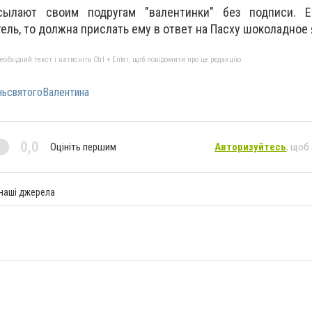
ылают своим подругам "валентинки" без подписи. Е
тель, то должна прислать ему в ответ на Пасху шоколадное
бхідний текст і натисніть Ctrl + Enter, щоб повідомити про це редакцію
ьсвятогоВалентина
0,0
Оцініть першим
Авторизуйтесь
, щоб
 наші джерела