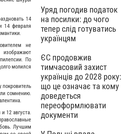
Уряд погодив податок
на посилки: до чого
раздновать 14
и 14 февраля
тепер слід готуватись
омантики.
українцям
овителем не
 изображают
ЄС продовжив
пилепсии. По
тимчасовий захист
долго молился
українців до 2028 року:
що це означає та кому
у покровитель
гли сомнению.
доведеться
алентина.
переоформлювати
и 12 августа.
документи
православные
юбовь. Лучшим
храм со своей