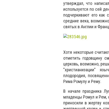
утверждал, что написа
используется по сей де
подчеркивают его как с
средние века, возможно
святых в Англии и Франц
Хотя некоторые считают
отметить годовщину см
церковь, возможно, реш
"христианизации" язы
плодородия, посвященн
Рима Ромулу и Рему.
В начале праздника Лу
младенцы Ромул и Рем, 
приносили в жертву коз
жертвенной крови и сте