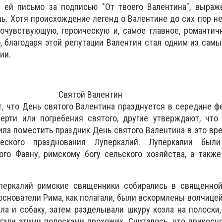
л ей письмо за подписью "От твоего Валентина", выраж
нь. Хотя происхождение легенд о Валентине до сих пор не
очувствующую, героическую и, самое главное, романтич
, благодаря этой репутации Валентин стал одним из сам
ии.
Святой Валентин
, что День святого Валентина празднуется в середине ф
ерти или погребения святого, другие утверждают, что 
ила поместить праздник День святого Валентина в это вр
ческого празднования Луперкалий. Луперкалии был
ого Фавну, римскому богу сельского хозяйства, а такж
перкалий римские священники собирались в священной
основатели Рима, как полагали, были вскормлены волчице
ла и собаку, затем разделывали шкуру козла на полоски,
гали этими полосками прохожих. Считалось, что прикос