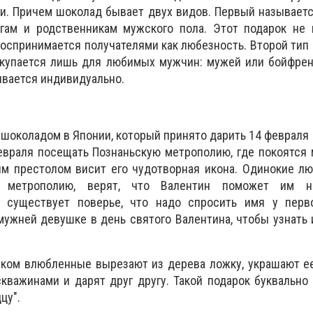
и. Причем шоколад бывает двух видов. Первый называется
егам и родственникам мужского пола. Этот подарок не 
воспринимается получателями как любезность. Второй тип 
окупается лишь для любимых мужчин: мужей или бойфрен
ивается индивидуально.
 шоколадом в Японии, который принято дарить 14 февраля
евраля посещать Познаньскую метрополию, где покоятся
ым престолом висит его чудотворная икона. Одинокие л
 метрополию, верят, что Валентин поможет им н
, существует поверье, что надо спросить имя у перв
ужней девушке в день святого Валентина, чтобы узнать
иком влюбленные вырезают из дерева ложку, украшают е
важинами и дарят друг другу. Такой подарок буквально 
цу".