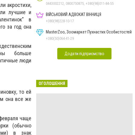
0443002212, 0800750875, +380(98)011-84-55
ли акростихи,
али лучшие и
ВІЙСЬКОВИЙ АДВОКАТ ВІННИЦЯ
лентинок" в
+380(98)228-10-17
го за год она
MasterZoo, Зоомаркет Пухнастих Особистостей
+380(50)064-41-29
ождественским
ины больше
Додати підприємство
матичные люди
ОГОЛОШЕННЯ
иновку, то ей
ым она все же
 февраля чаще
арки (обычно
ами) в знак