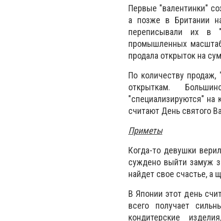
Первые "валентинки" со
а позже в Британии н
переписывали их в "
промышленных масштаба
продала открыток на су
По количеству продаж, 
открыткам. Больши
"специализируются" на 
считают День святого В
Приметы
Когда-то девушки верил
суждено выйти замуж за
найдет свое счастье, а
В Японии этот день счи
всего получает сильн
кондитерские издели