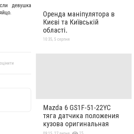
сли девушка
 яйцо.
Оренда маніпулятора в
Києві та Київській
області.
10:35, 5 серпня
 оцінити
Mazda 6 GS1F-51-22YC
тяга датчика положения
кузова оригинальная
15
09:15, 27 липня