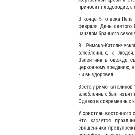
приносит плодородие, а
В конце 5-го века Папа
февраля День святого 
началом брачного сезона
В Римско-Католическ
влюбленных, а людей
Валентина в одежде св
церковному преданию, н
- и выздоровел.
Всего у римо-католиков 
влюбленных был изъят и
Однако в современных к
У христиан восточного о
Что касается праздни
священники предупрежд
способом доказать чист