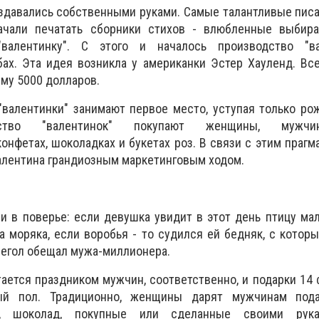
здавались собственными руками. Самые талантливые писа
ачали печатать сборники стихов - влюбленные выбир
валентинку". С этого и началось производство "ва
х. Эта идея возникла у американки Эстер Хауленд. Все
мму 5000 долларов.
"валентинки" занимают первое место, уступая только р
нство "валентинок" покупают женщины, мужч
конфетах, шоколадках и букетах роз. В связи с этим праг
алентина грандиозным маркетинговым ходом.
и в поверье: если девушка увидит в этот день птицу мал
 моряка, если воробья - то судился ей бедняк, с котор
 щегол обещал мужа-миллионера.
тается праздником мужчин, соответственно, и подарки 14
ый пол. Традиционно, женщины дарят мужчинам под
я, шоколад, покупные или сделанные своими рук