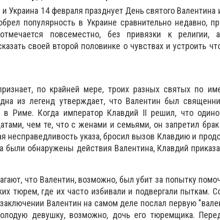
м и Украина 14 февраля празднует День святого Валентина 
обрел популярность в Украине сравнительно недавно, п
отмечается повсеместно, без привязки к религии, 
казать своей второй половинке о чувствах и устроить чт
признает, по крайней мере, троих разных святых по им
дна из легенд утверждает, что Валентин был священни
 в Риме. Когда император Клавдий II решил, что один
тами, чем те, что с женами и семьями, он запретил бра
ая несправедливость указа, бросил вызов Клавдию и прод
а были обнаружены действия Валентина, Клавдий приказа
агают, что Валентин, возможно, был убит за попытку помо
их тюрем, где их часто избивали и подвергали пыткам. С
 заключении Валентин на самом деле послал первую "вале
молодую девушку, возможно, дочь его тюремщика. Пере