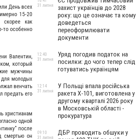
ЄС продовжив тимчасовий
16:41
31 липня
или День всех
захист українців до 2028
римерно 15-20
року: що це означає та кому
а скорее как
доведеться
о-то особенно
переоформлювати
документи
Уряд погодив податок на
12:40
ени Валентин,
31 липня
посилки: до чого тепер слід
ком, который
готуватись українцям
окие мужчины
к для молодых
У Польщі впала російська
олжал венчать
12:14
31 липня
ракета X-101, виготовлена у
л предать его
другому кварталі 2026 року
в Московській області -
чь христианам
прокуратура
огласно одной
нтинку" после
ДБР проводить обшуки у
09:10
д смертью он
31 липня