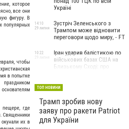
понад 100 ТЦК по всій
ение, которое
Україні
ясно, все они
ную фигуру. В
Зустріч Зеленського з
14:10
ых популярных
29 липня
Трампом може відновити
переговори щодо миру, - FT
Іран ударив балістикою по
10:22
29 липня
військових базах США на
евраля, чтобы
Близькому Сході: про
христианская
наслідки повідомили у
емя в попытке
CENTCOM
и праздником
ТОП НОВИНИ
е основателям
Трамп зробив нову
 пещере, где
заяву про ракети Patriot
й. Священники
для України
 окунали их в
новение шкуры