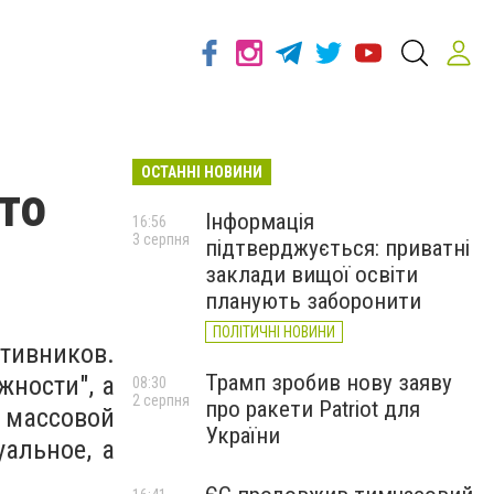
ОСТАННІ НОВИНИ
то
Інформація
16:56
3 серпня
підтверджується: приватні
заклади вищої освіти
планують заборонити
ПОЛІТИЧНІ НОВИНИ
тивников.
ности", а
Трамп зробив нову заяву
08:30
2 серпня
про ракети Patriot для
 массовой
України
уальное, а