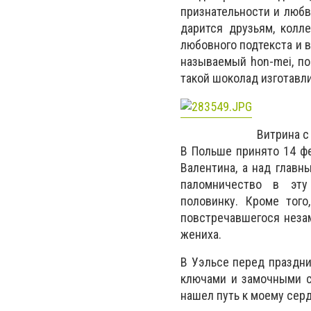
признательности и любв
дарится друзьям, колл
любовного подтекста и 
называемый hon-mei, п
такой шоколад изготавл
Витрина с
В Польше принято 14 ф
Валентина, а над главн
паломничество в эту
половинку. Кроме того
повстречавшегося незам
жениха.
В Уэльсе перед праздн
ключами и замочными ск
нашел путь к моему серд