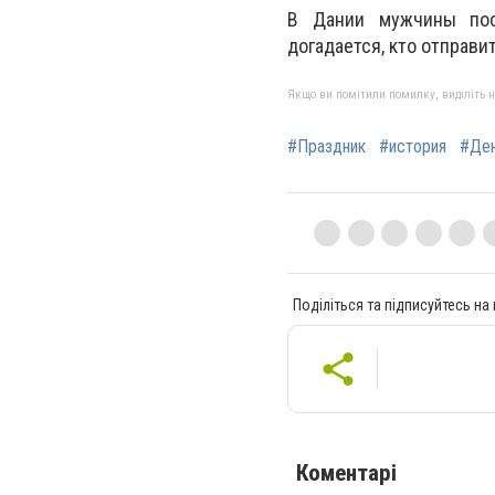
В Дании мужчины пос
догадается, кто отправи
Якщо ви помітили помилку, виділіть нео
#Праздник
#история
#Ден
Поділіться та підписуйтесь на
Коментарі