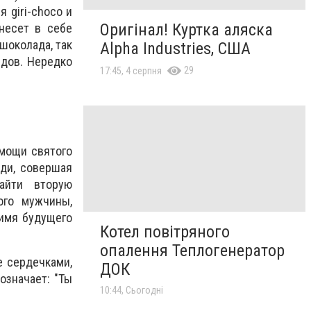
 giri-choco и
Оригінал! Куртка аляска
несет в себе
шоколада, так
Alpha Industries, США
дов. Нередко
29
17:45, 4 серпня
 мощи святого
юди, совершая
айти вторую
ого мужчины,
 имя будущего
Котел повітряного
опалення Теплогенератор
е сердечками,
ДОК
означает: "Ты
10:44, Сьогодні