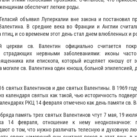
 женщинам обеспечит легкие роды.
 Геласий объявил Луперкалии вне закона и постановил п
Валентина. В средние века во Франции и Англии считал
 птиц, и со временем этот день стал днем влюбленных и р
ой церкви св. Валентин официально считается покр
, страдающих нервными заболеваниями: иконы часто
ященника или епископа, который исцеляет юношу от э
а могиле св. Валентина один юноша, больной эпилепсией, 
16 святых Валентинов и две святых Валентины. В 1969 год
з календаря святых как такой, чью историчность подвер
алендарях РКЦ 14 февраля отмечено как день памяти св. В
бряда память трех святых Валентинов чтут 7 мая, 19 июля 
ка 14 февраля, отношение к нему неоднозначное: 
ают о том, что нужно различать телесную и духовную л
оту своих намерений они считают поход в этот день в 