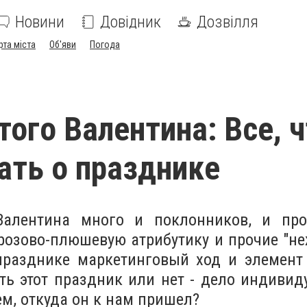
Новини
Довідник
Дозвілля
рта міста
Об'яви
Погода
того Валентина: Все, ч
ать о празднике
Валентина много и поклонников, и про
озово-плюшевую атрибутику и прочие "неж
празднике маркетинговый ход и элемент
ть этот праздник или нет - дело индивид
м, откуда он к нам пришел?