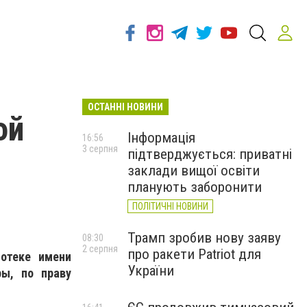
ОСТАННІ НОВИНИ
ой
Інформація
16:56
3 серпня
підтверджується: приватні
заклади вищої освіти
планують заборонити
ПОЛІТИЧНІ НОВИНИ
Трамп зробив нову заяву
08:30
2 серпня
про ракети Patriot для
иотеке имени
України
ры, по праву