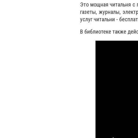
Это мощная читальня с 
газеты, журналы, элек
услуг читальни - беспл
В библиотеке также дей