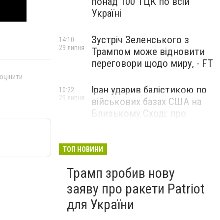
понад 100 ТЦК по всій
Україні
Зустріч Зеленського з
14:10
29 липня
Трампом може відновити
переговори щодо миру, - FT
 оцінити
Іран ударив балістикою по
10:22
29 липня
військових базах США на
Близькому Сході: про
наслідки повідомили у
CENTCOM
ТОП НОВИНИ
Трамп зробив нову
заяву про ракети Patriot
для України