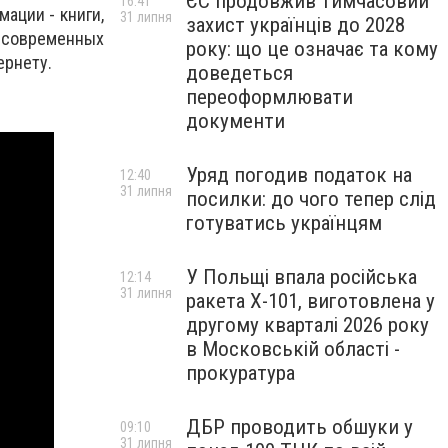
ЄС продовжив тимчасовий
16:41
ации - книги,
31 липня
захист українців до 2028
и современных
року: що це означає та кому
ернету.
доведеться
переоформлювати
документи
Уряд погодив податок на
12:40
31 липня
посилки: до чого тепер слід
готуватись українцям
У Польщі впала російська
12:14
31 липня
ракета X-101, виготовлена у
другому кварталі 2026 року
в Московській області -
прокуратура
ДБР проводить обшуки у
09:10
31 липня