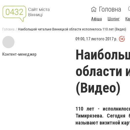
Головна
Афіша
Шопінг
Ка
Головна
Наибольшей читальне Винницкой области исполнилось 110 лет (Видео)
09:00, 17 лютого 2017 р.
Наибольш
Контент-менеджер
области 
(Видео)
110 лет - исполнилос
Тимирязева. Сегодня 
называют визитной кар