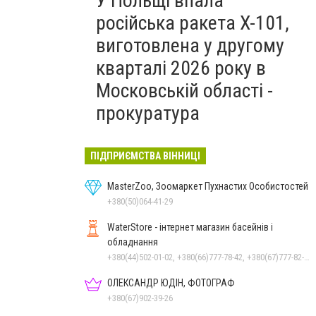
У Польщі впала
російська ракета X-101,
виготовлена у другому
кварталі 2026 року в
Московській області -
прокуратура
ПІДПРИЄМСТВА ВІННИЦІ
MasterZoo, Зоомаркет Пухнастих Особистостей
+380(50)064-41-29
WaterStore - інтернет магазин басейнів і
обладнання
+380(44)502-01-02, +380(66)777-78-42, +380(67)777-82-19, +380(67)890-80-80, +380(73)890-80-80, +380(44)502-01-03
ОЛЕКСАНДР ЮДІН, ФОТОГРАФ
+380(67)902-39-26