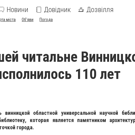
Новини
Довідник
Дозвілля
рта міста
Об'яви
Погода
ей читальне Винницк
исполнилось 110 лет
ь винницкой областной универсальной научной библ
библиотеку, которая является памятником архитекту
точкой города.