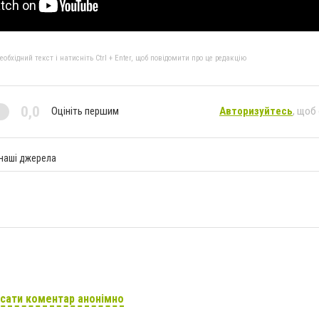
бхідний текст і натисніть Ctrl + Enter, щоб повідомити про це редакцію
0,0
Оцініть першим
Авторизуйтесь
, щоб
 наші джерела
сати коментар анонімно