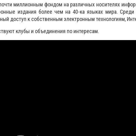
почти миллионным фондом на различных носителях информ
тронные издания более чем на 40-ка языках мира. Сред
атный доступ к собственным электронным технологиям, Инт
ствуют клубы и объединения по интересам.