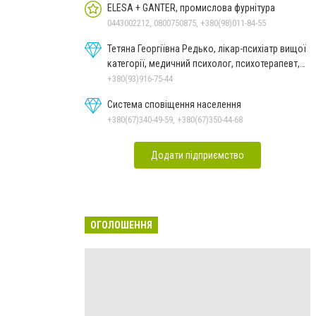
ELESA + GANTER, промислова фурнітура
0443002212, 0800750875, +380(98)011-84-55
Тетяна Георгіївна Редько, лікар-психіатр вищої
категорії, медичний психолог, психотерапевт,
гіпнолог
+380(93)916-75-44
Система сповіщення населення
+380(67)340-49-59, +380(67)350-44-68
Додати підприємство
ОГОЛОШЕННЯ