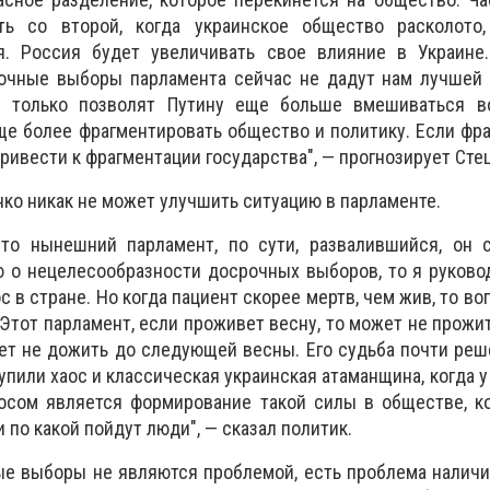
ть со второй, когда украинское общество расколото
я. Россия будет увеличивать свое влияние в Украине.
очные выборы парламента сейчас не дадут нам лучшей 
ни только позволят Путину еще больше вмешиваться в
ще более фрагментировать общество и политику. Если фр
привести к фрагментации государства", — прогнозирует Сте
нко никак не может улучшить ситуацию в парламенте.
что нынешний парламент, по сути, развалившийся, он с
ю о нецелесообразности досрочных выборов, то я руково
с в стране. Но когда пациент скорее мертв, чем жив, то в
Этот парламент, если проживет весну, то может не прожит
ет не дожить до следующей весны. Его судьба почти реше
упили хаос и классическая украинская атаманщина, когда у
осом является формирование такой силы в обществе, ко
и по какой пойдут люди", — сказал политик.
ые выборы не являются проблемой, есть проблема наличи