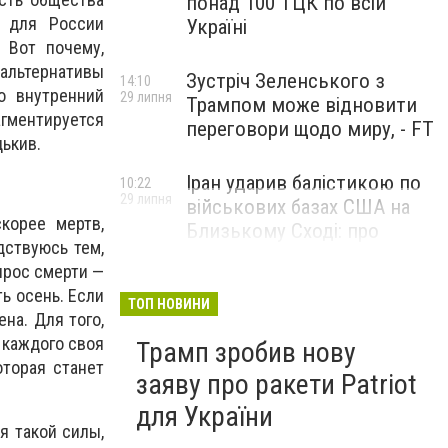
понад 100 ТЦК по всій
, для России
Україні
 Вот почему,
альтернативы
Зустріч Зеленського з
14:10
о внутренний
29 липня
Трампом може відновити
агментируется
переговори щодо миру, - FT
цькив.
Іран ударив балістикою по
10:22
29 липня
військових базах США на
корее мертв,
Близькому Сході: про
дствуюсь тем,
наслідки повідомили у
опрос смерти —
CENTCOM
ь осень. Если
ТОП НОВИНИ
на. Для того,
 каждого своя
Трамп зробив нову
торая станет
заяву про ракети Patriot
для України
я такой силы,