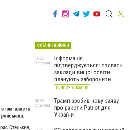
ОСТАННІ НОВИНИ
Інформація
16:56
3 серпня
підтверджується: приватні
заклади вищої освіти
планують заборонити
ПОЛІТИЧНІ НОВИНИ
Трамп зробив нову заяву
08:30
2 серпня
про ракети Patriot для
 этом власть
України
Гройсмана.
рас Стецькив,