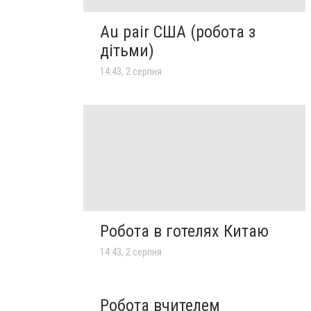
Au pair США (робота з
дітьми)
14:43, 2 серпня
Робота в готелях Китаю
14:43, 2 серпня
Робота вчителем