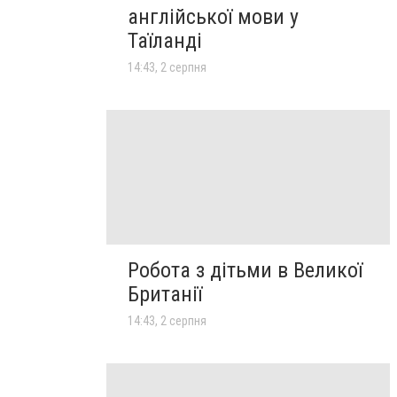
англійської мови у
Таїланді
14:43, 2 серпня
Робота з дітьми в Великої
Британії
14:43, 2 серпня