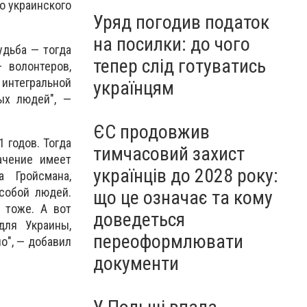
о украинского
Уряд погодив податок
на посилки: до чого
удьба — тогда
тепер слід готуватись
 волонтеров,
интегральной
українцям
ых людей", —
ЄС продовжив
 годов. Тогда
тимчасовий захист
ачение имеет
українців до 2028 року:
а Гройсмана,
собой людей.
що це означає та кому
 тоже. А вот
доведеться
для Украины,
переоформлювати
о", — добавил
документи