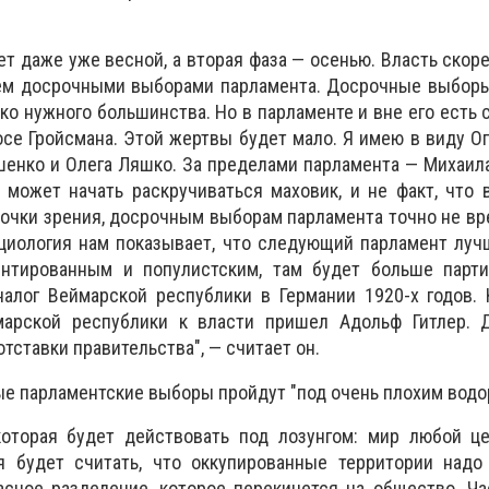
ет даже уже весной, а вторая фаза — осенью. Власть скор
чем досрочными выборами парламента. Досрочные выборы
ко нужного большинства. Но в парламенте и вне его есть 
осе Гройсмана. Этой жертвы будет мало. Я имею в виду 
шенко и Олега Ляшко. За пределами парламента — Михаил
 может начать раскручиваться маховик, и не факт, что 
точки зрения, досрочным выборам парламента точно не вре
циология нам показывает, что следующий парламент луч
нтированным и популистским, там будет больше парти
алог Веймарской республики в Германии 1920-х годов. 
марской республики к власти пришел Адольф Гитлер. 
тставки правительства", — считает он.
ые парламентские выборы пройдут "под очень плохим вод
 которая будет действовать под лозунгом: мир любой ц
ая будет считать, что оккупированные территории надо
асное разделение, которое перекинется на общество. Ч