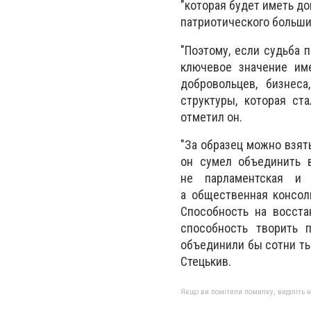
"которая будет иметь до
патриотического больши
"Поэтому, если судьба 
ключевое значение име
добровольцев, бизнес
структуры, которая ст
отметил он.
"За образец можно взят
он сумел объединить 
не парламентская и о
а общественная консол
Способность на восста
способность творить 
объединили бы сотни ты
Стецькив.
Якщо ви помітили помилку, виділіть нео