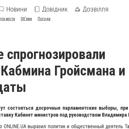
Новини
Довідник
Дозвілля
рта міста
Об'яви
Погода
е спрогнозировали
 Кабмина Гройсмана и
даты
гут состояться досрочные парламентские выборы, при
тставку Кабинет министров под руководством Владимира 
ю ONLINE.UA выразил политик и общественный деятель Та