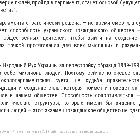
верие людей, пройдя в парламент, станет основой будущег
нства".
парламента стратегически решена, — не время смерти, а с
ет способность украинского гражданского общества —
а, общественных деятелей, чтобы выйти на создание 
ала точкой протягивания для всех мыслящих и разумн
ь Народный Рух Украины за перестройку образца 1989-1991
в себе миллионы людей. Поэтому сейчас ключевое зн
колопарламентская суета, не судьба правительств
идация и создание силы, которая поймет и поведет за 
ние в нашем обществе. Способность сопротивляться —
политические структуры, которые имели бы видение 
сяч людей — этот экзамен гражданское общество не сдал
бхідний текст і натисніть Ctrl + Enter, щоб повідомити про це редакцію