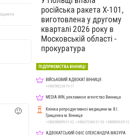
У Польщі впала
російська ракета X-101,
 оцінити
виготовлена у другому
кварталі 2026 року в
Московській області -
прокуратура
ПІДПРИЄМСТВА ВІННИЦІ
ВІЙСЬКОВИЙ АДВОКАТ ВІННИЦЯ
+380(98)228-10-17
MEDIA WIN, рекламное агентство Винница
Клініка репродуктивної медицини ім. В.І.
🙂
Грищенка м. Вінниця
+380(98)899-31-32, +380(67)560-51-59, +380800330112
АДВОКАТСЬКИЙ ОФІС ОЛЕКСАНДРА МАЗУРА