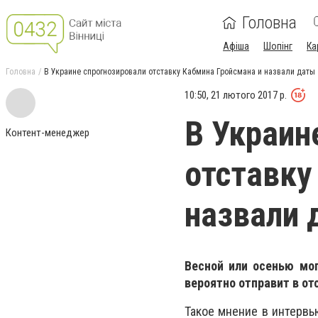
Головна
Афіша
Шопінг
Ка
Головна
В Украине спрогнозировали отставку Кабмина Гройсмана и назвали даты
10:50, 21 лютого 2017 р.
В Украин
Контент-менеджер
отставку
назвали 
Весной или осенью мо
вероятно отправит в о
Такое мнение в интервь