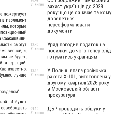
ЄС продовжив тимчасовий
16:41
31 липня
захист українців до 2028
року: що це означає та кому
ее пожертвует
доведеться
 в парламент
переоформлювати
силы, которые
документи
Оппозиционный
а Саакашвили.
Уряд погодив податок на
власти смогут
12:40
31 липня
посилки: до чого тепер слід
мя весной, и,
готуватись українцям
шим не будет,
й и фракций.
Как известно,
У Польщі впала російська
12:14
Думаю, лучше
31 липня
ракета X-101, виготовлена у
другому кварталі 2026 року
в Московській області -
оразделом".
прокуратура
еной. И будет
 освобождать
ДБР проводить обшуки у
09:10
31 липня
асть общества