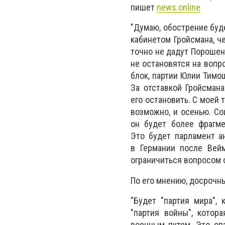
пишет
news.online
"Думаю, обострение буд
кабинетом Гройсмана, 
точно не дадут Порошен
не остановятся на вопр
блок, партии Юлии Тимо
За отставкой Гройсмана
его остановить. С моей 
возможно, и осенью. Со
он будет более фрагме
Это будет парламент ан
в Германии после Вей
ограничиться вопросом о
По его мнению, досрочн
"Будет "партия мира",
"партия войны", котор
военным путем. Это оп