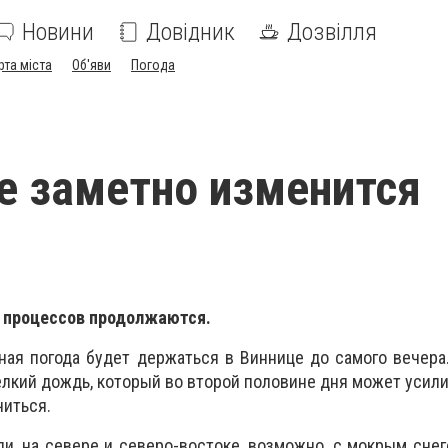
Новини
Довідник
Дозвілля
рта міста
Об'яви
Погода
е заметно изменится
 процессов продолжаются.
ная погода будет держаться в Виннице до самого вечера
елкий дождь, который во второй половине дня может усили
читься.
, на севере и северо-востоке, возможно, с мокрым снег