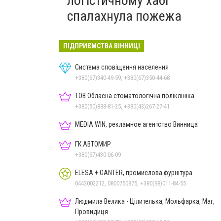
логістичному хабі
спалахнула пожежа
ПІДПРИЄМСТВА ВІННИЦІ
Система сповіщення населення
+380(67)340-49-59, +380(67)350-44-68
ТОВ Обласна стоматологічна поліклініка
+380(50)888-81-25, +380(43)267-27-41
MEDIA WIN, рекламное агентство Винница
ГК АВТОМИР
+380(67)430-06-09
ELESA + GANTER, промислова фурнітура
0443002212, 0800750875, +380(98)011-84-55
Людмила Велика - Цілителька, Мольфарка, Маг,
Провидиця