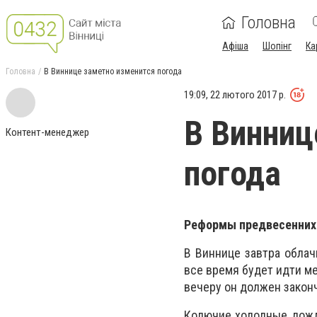
Головна
Афіша
Шопінг
Ка
Головна
В Виннице заметно изменится погода
19:09, 22 лютого 2017 р.
В Винниц
Контент-менеджер
погода
Реформы предвесенних
В Виннице завтра облач
все время будет идти м
вечеру он должен закон
Колючие холодные дожди