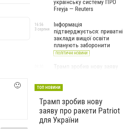
українську систему ПРО
Freyja — Reuters
Інформація
16:56
3 серпня
підтверджується: приватні
заклади вищої освіти
планують заборонити
ПОЛІТИЧНІ НОВИНИ
Трамп зробив нову заяву
08:30
2 серпня
про ракети Patriot для
України
🙂
ТОП НОВИНИ
Трамп зробив нову
заяву про ракети Patriot
для України