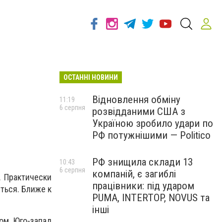
ОСТАННІ НОВИНИ
Відновлення обміну
11:19
6 серпня
розвідданими США з
Україною зробило удари по
РФ потужнішими — Politico
РФ знищила склади 13
10:43
6 серпня
компаній, є загиблі
. Практически
працівники: під ударом
ться. Ближе к
PUMA, INTERTOP, NOVUS та
інші
ом. Юго-запад