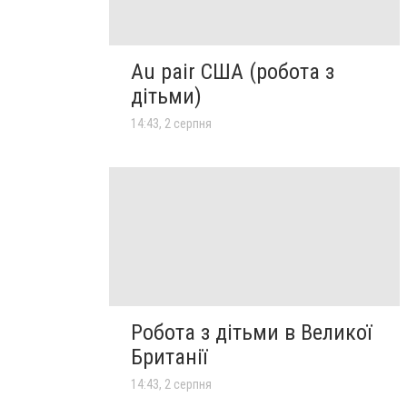
Au pair США (робота з
дітьми)
14:43, 2 серпня
Робота з дітьми в Великої
Британії
14:43, 2 серпня