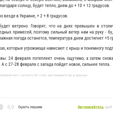
агодаря солнцу, будет тепло, днем ​​до + 10 + 12 градусов.
 везде в Украине, + 2 + 8 градусов.
будет ветрено. Говорят, что на днях превышен в столи
дных примесей, поэтому сильный ветер нам на руку - бу
ажная погода останется, температура днем ​​достигнет +5 г
ьках, которые угрожающе нависают с крыш и понемногу под
вы: 24 февраля потеплеет очень ощутимо, а затем снов
 А с 27-28 февраля с запада пойдет новое, сильнее тепла.
бхідний текст і натисніть Ctrl + Enter, щоб повідомити про це редакцію
0,0
Оцініть першим
Авторизуйтесь
, щоб