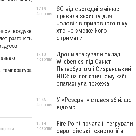
ЄС від сьогодні змінює
17:18
4 серпня
правила захисту для
чоловіків призовного віку:
хто не зможе його
чном воздухе
отримати
дет разгонять
радусов.
Дрони атакували склад
12:10
таивают.
4 серпня
Wildberries під Санкт-
Петербургом і Сизранський
а температура
НПЗ: на логістичному хабі
спалахнула пожежа
У «Резерв+» стався збій: що
10:46
4 серпня
відомо
Fire Point почала інтегрувати
10:14
 оцінити
4 серпня
європейські технології в