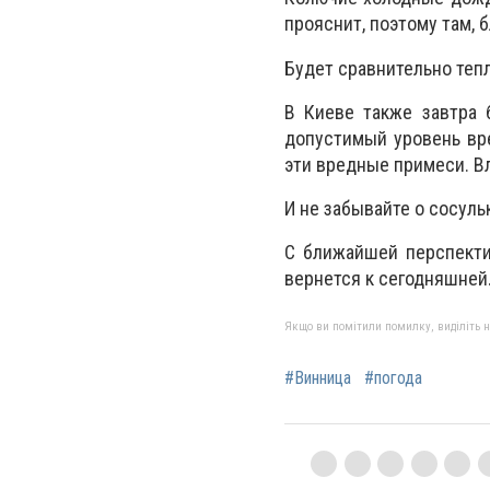
прояснит, поэтому там, бл
Будет сравнительно тепло
В Киеве также завтра 
допустимый уровень вре
эти вредные примеси. Вл
И не забывайте о сосул
С ближайшей перспекти
вернется к сегодняшней.
Якщо ви помітили помилку, виділіть нео
#Винница
#погода