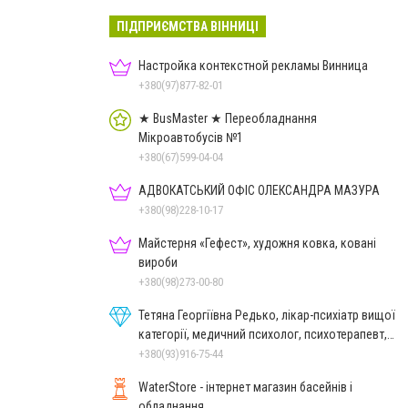
ПІДПРИЄМСТВА ВІННИЦІ
Настройка контекстной рекламы Винница
+380(97)877-82-01
★ BusMaster ★ Переобладнання
Мікроавтобусів №1
+380(67)599-04-04
АДВОКАТСЬКИЙ ОФІС ОЛЕКСАНДРА МАЗУРА
+380(98)228-10-17
Майстерня «Гефест», художня ковка, ковані
вироби
+380(98)273-00-80
Тетяна Георгіївна Редько, лікар-психіатр вищої
категорії, медичний психолог, психотерапевт,
гіпнолог
+380(93)916-75-44
WaterStore - інтернет магазин басейнів і
обладнання