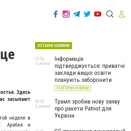
ОСТАННІ НОВИНИ
ице
Інформація
16:56
3 серпня
підтверджується: приватні
заклади вищої освіти
планують заборонити
ПОЛІТИЧНІ НОВИНИ
мостье. Здесь
час засыпают
Трамп зробив нову заяву
08:30
2 серпня
про ракети Patriot для
України
той неделе в
Г. Арабея и