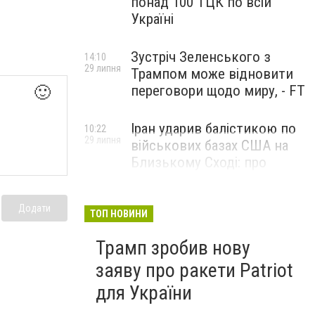
понад 100 ТЦК по всій
Україні
Зустріч Зеленського з
14:10
29 липня
Трампом може відновити
переговори щодо миру, - FT
🙂
Іран ударив балістикою по
10:22
29 липня
військових базах США на
Близькому Сході: про
наслідки повідомили у
CENTCOM
Додати
ТОП НОВИНИ
Трамп зробив нову
заяву про ракети Patriot
для України