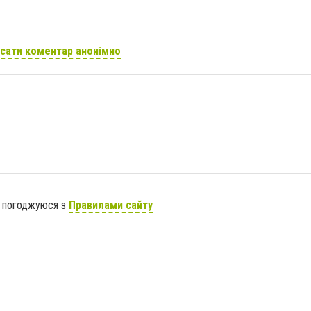
сати коментар анонімно
я погоджуюся з
Правилами сайту