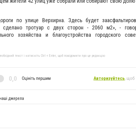
ем жители 42 улиц уже собрали или собирают свою долю
дороги по улице Верхирна. Здесь будет заасфальтиро
 сделано тротуар с двух сторон - 2060 м2», - гово
льного хозяйства и благоустройства городского сов
бхідний текст і натисніть Ctrl + Enter, щоб повідомити про це редакцію
0,0
Оцініть першим
Авторизуйтесь
, щоб
 наші джерела