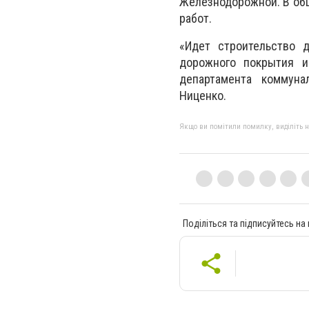
Железнодорожной. В общ
работ.
«Идет строительство 
дорожного покрытия и
департамента коммуна
Ниценко.
Якщо ви помітили помилку, виділіть нео
Поділіться та підписуйтесь на