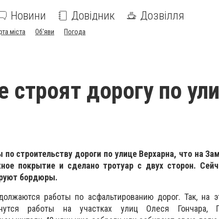
Новини
Довідник
Дозвілля
рта міста
Об'яви
Погода
е строят дорогу по ул
 по строительству дороги по улице Верхарна, что на За
ное покрытие и сделано тротуар с двух сторон. Сей
ируют бордюры.
должаются работы по асфальтированию дорог. Так, на э
нутся работы на участках улиц Олеся Гончара, 