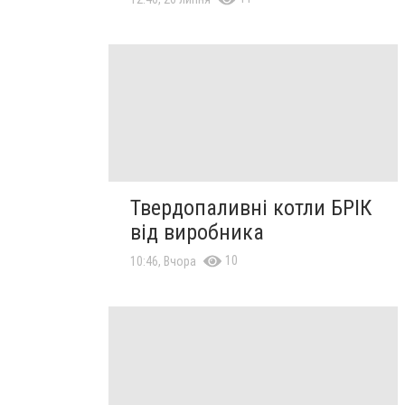
Твердопаливні котли БРІК
від виробника
10
10:46, Вчора