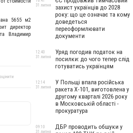
ЄС продовжив тимчасовий
 от стоимости
16:41
31 липня
захист українців до 2028
року: що це означає та кому
вана 5655 м2
доведеться
рит директор
переоформлювати
ета Владимир
документи
Уряд погодив податок на
12:40
31 липня
посилки: до чого тепер слід
готуватись українцям
 оцінити
У Польщі впала російська
12:14
31 липня
ракета X-101, виготовлена у
другому кварталі 2026 року
в Московській області -
прокуратура
ДБР проводить обшуки у
09:10
31 липня