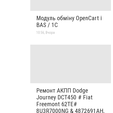
Модуль обміну OpenCart і
BAS / 1С
10:56, Вчора
Ремонт АКПП Dodge
Journey DCT450 # Fiat
Freemont 62TE#
8U3R7000NG & 4872691AH,