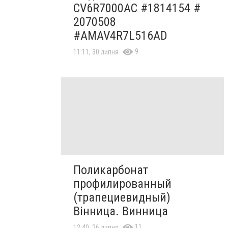
CV6R7000AC #1814154 #
2070508
#AMAV4R7L516AD
9
11:11, 30 липня
Поликарбонат
профилированный
(трапециевидный)
Вінница. Винница
11
12:40, 26 липня