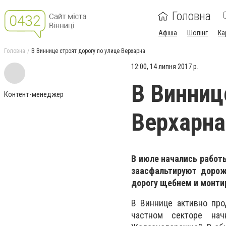
Головна
Афіша
Шопінг
Ка
Головна
В Виннице строят дорогу по улице Верхарна
12:00, 14 липня 2017 р.
В Винниц
Контент-менеджер
Верхарна
В июле начались работы
заасфальтируют дорож
дорогу щебнем и монт
В Виннице активно про
частном секторе нач