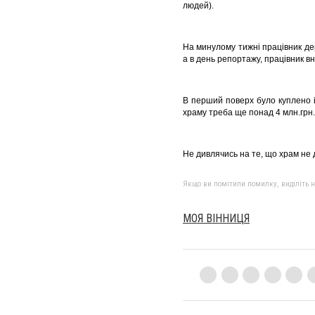
людей).
На минулому тижні працівник держ
а в день репортажу, працівник в
В перший поверх було куплено і
храму треба ще понад 4 млн.грн.
Не дивлячись на те, що храм не
Якщо ви помітили помилку, виділіть нео
МОЯ ВІННИЦЯ