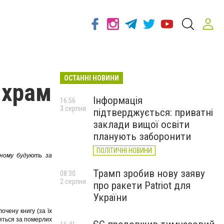
ОСТАННІ НОВИНИ
 храм
Інформація
16:56
3 серпня
підтверджується: приватні
заклади вищої освіти
планують заборонити
ПОЛІТИЧНІ НОВИНИ
вному будують за
Трамп зробив нову заяву
08:30
2 серпня
про ракети Patriot для
України
очену книгу (за їх
ляться за померлих