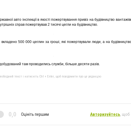
авної авто інспекції в якості пожертвування привіз на будівництво вантажівку
нутрішніх справ пожертвував 2 тисячі цегли на будівництво.
 вкладено 500 000 цеглин за гроші, які пожертвували люди, а на будівництв
 добудований там проводились служби, більше десяти разів.
бхідний текст і натисніть Ctrl + Enter, щоб повідомити про це редакцію
0,0
Оцініть першим
Авторизуйтесь
, щоб