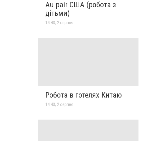
Au pair США (робота з
дітьми)
14:43, 2 серпня
Робота в готелях Китаю
14:43, 2 серпня