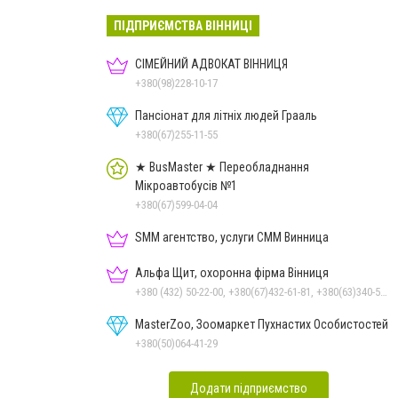
ПІДПРИЄМСТВА ВІННИЦІ
СІМЕЙНИЙ АДВОКАТ ВІННИЦЯ
+380(98)228-10-17
Пансіонат для літніх людей Грааль
+380(67)255-11-55
★ BusMaster ★ Переобладнання
Мікроавтобусів №1
+380(67)599-04-04
SMM агентство, услуги СММ Винница
Альфа Щит, охоронна фірма Вінниця
+380 (432) 50-22-00, +380(67)432-61-81, +380(63)340-58-58
MasterZoo, Зоомаркет Пухнастих Особистостей
+380(50)064-41-29
Додати підприємство