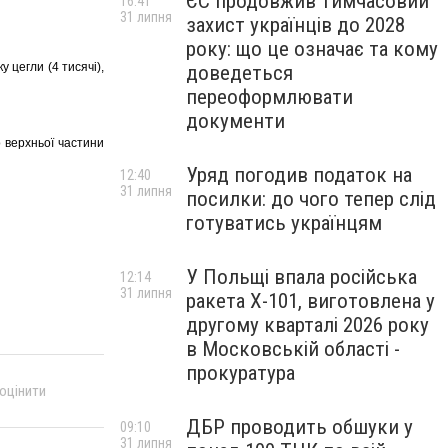
ЄС продовжив тимчасовий
16:41
31 липня
захист українців до 2028
року: що це означає та кому
 цегли (4 тисячі),
доведеться
переоформлювати
документи
о верхньої частини
Уряд погодив податок на
12:40
31 липня
посилки: до чого тепер слід
готуватись українцям
У Польщі впала російська
12:14
31 липня
ракета X-101, виготовлена у
другому кварталі 2026 року
в Московській області -
прокуратура
 оцінити
ДБР проводить обшуки у
09:10
31 липня