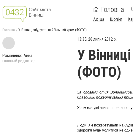
Головна
Афіша
Шопінг
Ка
Головна
У Вінниці збудують найбільший храм (ФОТО)
13:35, 26 липня 2012 р.
У Вінниц
Романенко Анна
главный редактор
(ФОТО)
За словами отця Володимира,
благодійні пожертвування прих
Храм має дві книги – позолочену
Люди, які пожертвували на будів
здоров’я буде молитися не одне