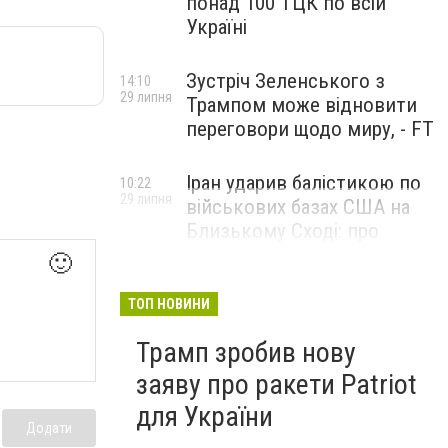
понад 100 ТЦК по всій
Україні
Зустріч Зеленського з
14:10
29 липня
Трампом може відновити
переговори щодо миру, - FT
Іран ударив балістикою по
10:22
29 липня
військових базах США на
Близькому Сході: про
наслідки повідомили у
🙂
CENTCOM
ТОП НОВИНИ
Трамп зробив нову
заяву про ракети Patriot
для України
Додати