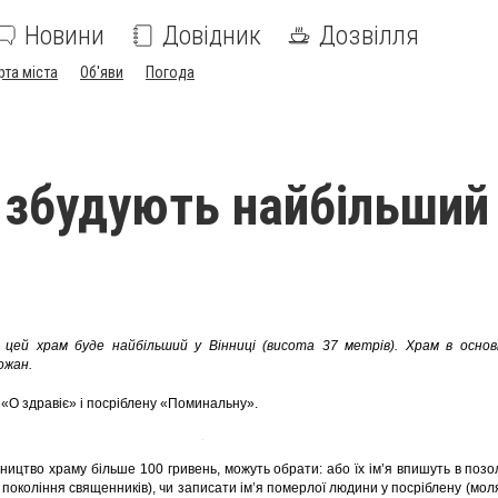
Новини
Довідник
Дозвілля
рта міста
Об'яви
Погода
і збудують найбільший
 цей храм буде найбільший у Вінниці (висота 37 метрів). Храм в осно
ожан.
 «О здравіє» і посріблену «Поминальну».
ництво храму більше 100 гривень, можуть обрати: або їх ім’я впишуть в позол
 покоління священників), чи записати ім’я померлої людини у посріблену (мо