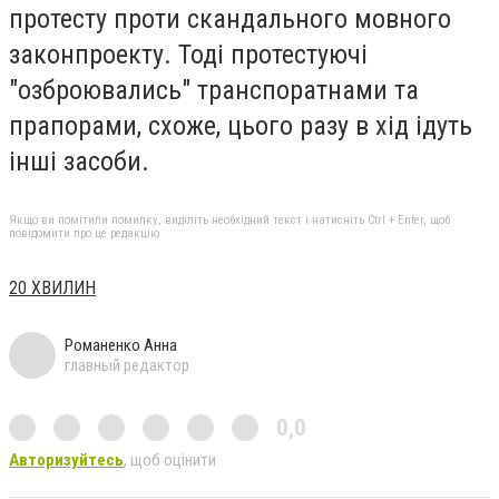
протесту проти скандального мовного
законпроекту. Тоді протестуючі
"озброювались" транспоратнами та
прапорами, схоже, цього разу в хід ідуть
інші засоби.
Якщо ви помітили помилку, виділіть необхідний текст і натисніть Ctrl + Enter, щоб
повідомити про це редакцію
20 ХВИЛИН
Романенко Анна
главный редактор
0,0
Авторизуйтесь
, щоб оцінити