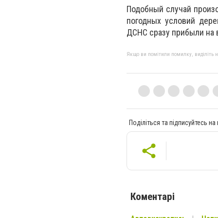
Подобный случай произош
погодных условий дере
ДСНС сразу прибыли на 
Якщо ви помітили помилку, виділіть нео
Поділіться та підписуйтесь на
Коментарі