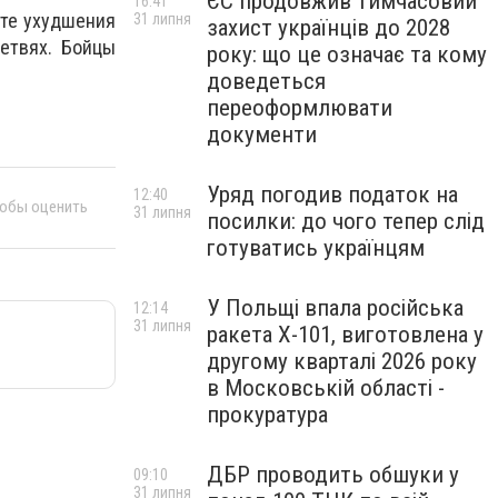
ЄС продовжив тимчасовий
16:41
ате ухудшения
31 липня
захист українців до 2028
етвях. Бойцы
року: що це означає та кому
доведеться
переоформлювати
документи
Уряд погодив податок на
12:40
тобы оценить
31 липня
посилки: до чого тепер слід
готуватись українцям
У Польщі впала російська
12:14
31 липня
ракета X-101, виготовлена у
другому кварталі 2026 року
в Московській області -
прокуратура
ДБР проводить обшуки у
09:10
31 липня