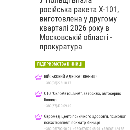
У Польщі впала
російська ракета X-101,
виготовлена у другому
кварталі 2026 року в
Московській області -
прокуратура
ПІДПРИЄМСТВА ВІННИЦІ
ВІЙСЬКОВИЙ АДВОКАТ ВІННИЦЯ
+380(98)228-10-17
СТО "СклоАвтоШинА", автоскло, автосервіс
Вінниця
+380(67)430-09-40
Євромед, центр психічного здоров'я, психолог,
психотерапевт, психіатр Вінниця
+380(96)700-90-01, +380(67)509-48-94, +380(63)424-88-30