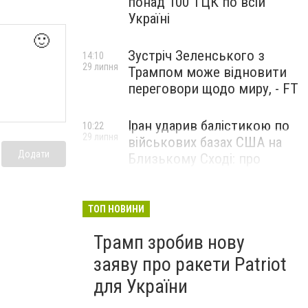
понад 100 ТЦК по всій
Україні
🙂
Зустріч Зеленського з
14:10
29 липня
Трампом може відновити
переговори щодо миру, - FT
Іран ударив балістикою по
10:22
29 липня
військових базах США на
Додати
Близькому Сході: про
наслідки повідомили у
CENTCOM
ТОП НОВИНИ
Трамп зробив нову
заяву про ракети Patriot
для України