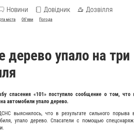
Новини
Довідник
Дозвілля
рта міста
Об'яви
Погода
е дерево упало на три
иля
жбу спасения «101» поступило сообщение о том, что 
на автомобили упало дерево.
СНС выяснилось, что в результате сильного порыва в
биля, упало дерево. Спасатели с помощью спецснаряж
и.