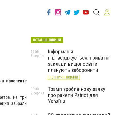
ОСТАННІ НОВИНИ
Інформація
16:56
3 серпня
підтверджується: приватні
заклади вищої освіти
планують заборонити
ПОЛІТИЧНІ НОВИНИ
на проспекте
Трамп зробив нову заяву
08:30
2 серпня
про ракети Patriot для
етра, на три
України
ения забрали