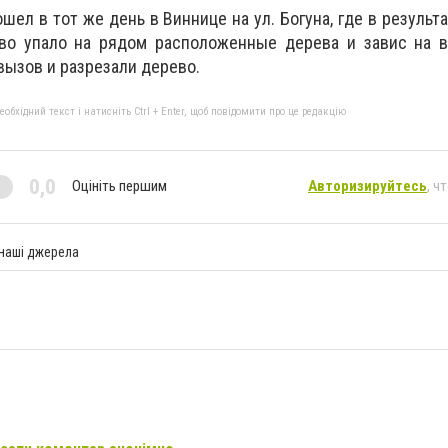
ел в тот же день в Виннице на ул. Богуна, где в результ
во упало на рядом расположенные дерева и завис на в
вызов и разрезали дерево.
бхідний текст і натисніть Ctrl + Enter, щоб повідомити про це редакцію
0,0
Оцініть першим
Авторизируйтесь
, ч
 наші джерела