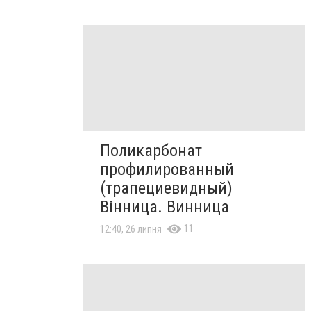
Поликарбонат
профилированный
(трапециевидный)
Вінница. Винница
11
12:40, 26 липня