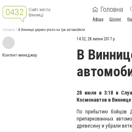
Головна
Афіша
Шопінг
Ка
Головна
В Виннице дерево упало на три автомобиля
14:32, 28 липня 2017 р.
В Винниц
Контент-менеджер
автомоб
28 июля в 3:18 в Слу
Космонавтов в Виннице 
По прибытию бойцов Д
припаркованных автомо
древесину и убрали ветк