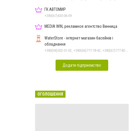
ГК АВТОМИР
+380(67)430-06-09
MEDIA WIN, рекламное агентство Винница
WaterStore - інтернет магазин басейнів і
обладнання
+380(44)502-01-02, +380(66)777-78-42, +380(67)777-82-19, +380(67)890-80-80, +380(73)890-80-80, +380(44)502-01-03
Додати підприємство
ОГОЛОШЕННЯ