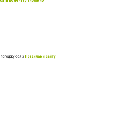
сати коментар анонімно
я погоджуюся з
Правилами сайту