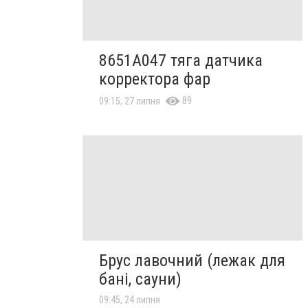
8651A047 тяга датчика
корректора фар
89
09:15, 27 липня
Брус лавочний (лежак для
бані, сауни)
09:45, 24 липня