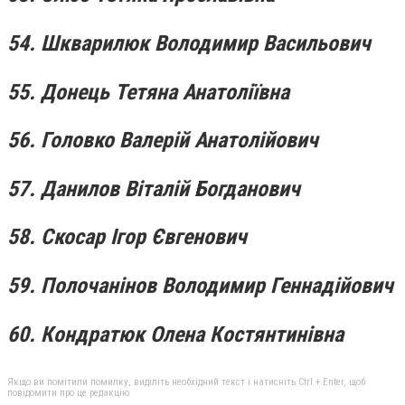
54. Шкварилюк Володимир Васильович
55. Донець Тетяна Анатоліївна
56. Головко Валерій Анатолійович
57. Данилов Віталій Богданович
58. Скосар Ігор Євгенович
59. Полочанінов Володимир Геннадійович
60. Кондратюк Олена Костянтинівна
Якщо ви помітили помилку, виділіть необхідний текст і натисніть Ctrl + Enter, щоб
повідомити про це редакцію