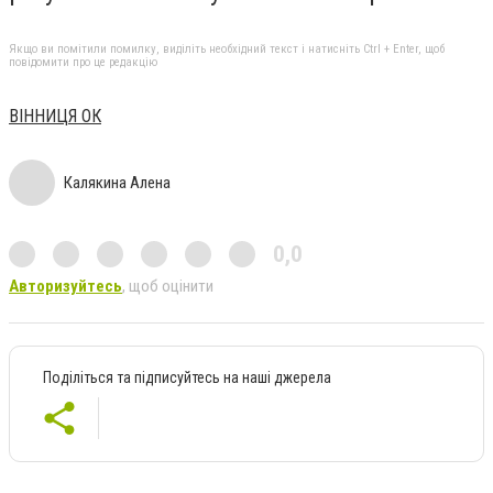
Якщо ви помітили помилку, виділіть необхідний текст і натисніть Ctrl + Enter, щоб
повідомити про це редакцію
ВІННИЦЯ ОК
Калякина Алена
0,0
Авторизуйтесь
, щоб оцінити
Поділіться та підписуйтесь на наші джерела