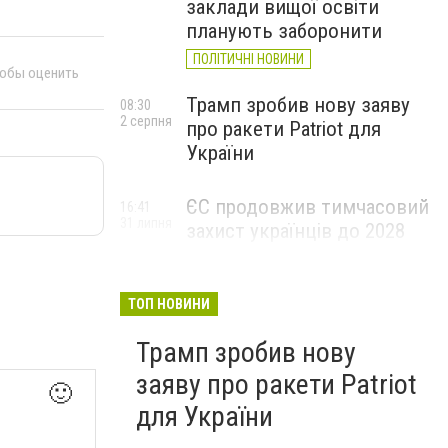
заклади вищої освіти
планують заборонити
ПОЛІТИЧНІ НОВИНИ
тобы оценить
Трамп зробив нову заяву
08:30
2 серпня
про ракети Patriot для
України
ЄС продовжив тимчасовий
16:41
31 липня
захист українців до 2028
року: що це означає та кому
доведеться
переоформлювати
ТОП НОВИНИ
документи
Трамп зробив нову
заяву про ракети Patriot
🙂
для України