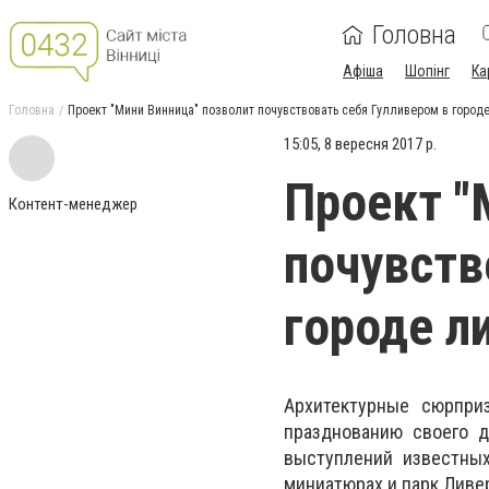
Головна
Афіша
Шопінг
Ка
Головна
Проект "Мини Винница" позволит почувствовать себя Гулливером в городе
15:05, 8 вересня 2017 р.
Проект "
Контент-менеджер
почувств
городе л
Архитектурные сюрпри
празднованию своего д
выступлений известных
миниатюрах и парк Ливе