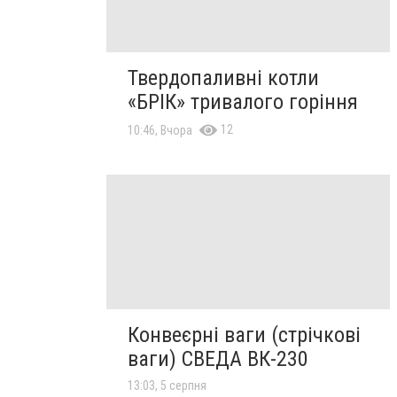
Твердопаливні котли
«БРІК» тривалого горіння
12
10:46, Вчора
Конвеєрні ваги (стрічкові
ваги) СВЕДА ВК-230
13:03, 5 серпня