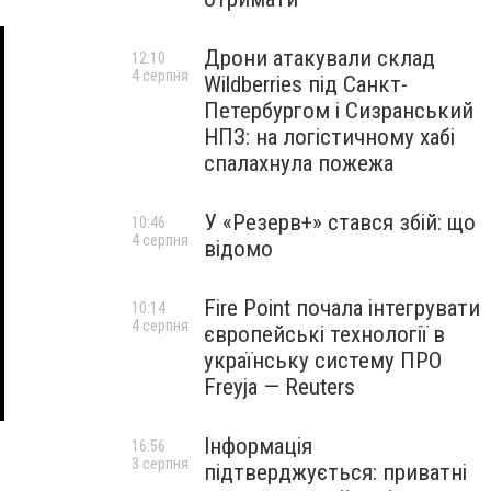
Дрони атакували склад
12:10
4 серпня
Wildberries під Санкт-
Петербургом і Сизранський
НПЗ: на логістичному хабі
спалахнула пожежа
У «Резерв+» стався збій: що
10:46
4 серпня
відомо
Fire Point почала інтегрувати
10:14
4 серпня
європейські технології в
українську систему ПРО
Freyja — Reuters
Інформація
16:56
3 серпня
підтверджується: приватні