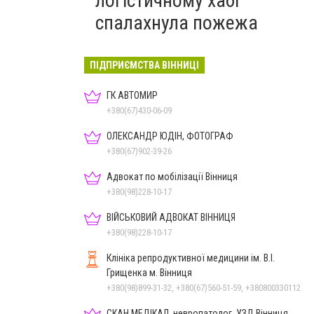
логістичному хабі
спалахнула пожежа
ПІДПРИЄМСТВА ВІННИЦІ
ГК АВТОМИР
+380(67)430-06-09
ОЛЕКСАНДР ЮДІН, ФОТОГРАФ
+380(67)902-39-26
Адвокат по мобілізації Вінниця
+380(98)228-10-17
ВІЙСЬКОВИЙ АДВОКАТ ВІННИЦЯ
+380(98)228-10-17
Клініка репродуктивної медицини ім. В.І.
Грищенка м. Вінниця
+380(98)899-31-32, +380(67)560-51-59, +380800330112
СКАН МЕДІКАЛ, невропатолог, УЗД Вінниця