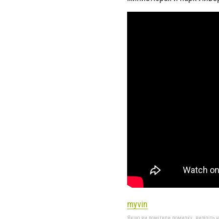
myvin
Якщо ви помітили помилку, виділіть нео