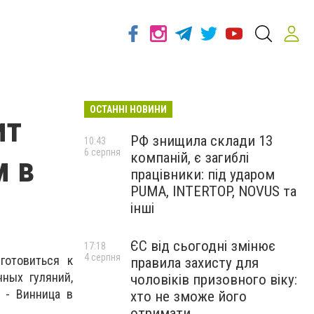
ОСТАННІ НОВИНИ
ит
РФ знищила склади 13
10:43
6 серпня
компаній, є загиблі
м в
працівники: під ударом
PUMA, INTERTOP, NOVUS та
інші
ЄС від сьогодні змінює
17:18
4 серпня
готовиться к
правила захисту для
ных гуляний,
чоловіків призовного віку:
 - Винница в
хто не зможе його
отримати