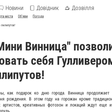
Новини
Довідник
Дозвілля
рта міста
Об'яви
Погода
 лилипутов!
Мини Винница" позвол
овать себя Гулливеро
илипутов!
зы, как подарок ко дню города. Винница продолжает 
ня рождения. В этом году на горожан кроме традицион
 артистов, креативных фотозон и локаций ждут еще и
рпуль