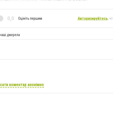
0,0
Оцініть першим
Авторизируйтесь
, ч
 наші джерела
сати коментар анонімно