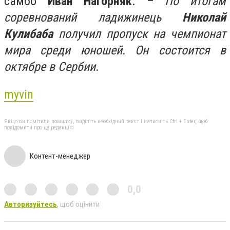
самбо
Иван Нагорняк
. –
По итогам
соревнований ладижинець
Николай
Кулибаба
получил пропуск на чемпионат
мира среди юношей. Он состоится в
октябре в Сербии
.
myvin
Якщо ви помітили помилку, виділіть необхідний текст і натисніть Ctrl + Enter, щоб
повідомити про це редакцію
Контент-менеджер
0,0
Авторизуйтесь
, щоб оцінити