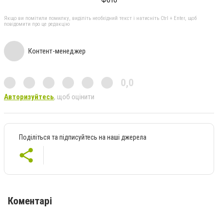
Якщо ви помітили помилку, виділіть необхідний текст і натисніть Ctrl + Enter, щоб
повідомити про це редакцію
Контент-менеджер
0,0
Авторизуйтесь
, щоб оцінити
Поділіться та підписуйтесь на наші джерела
Коментарі