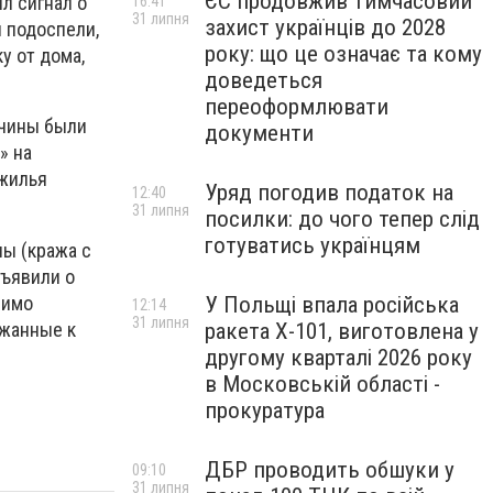
ЄС продовжив тимчасовий
л сигнал о
16:41
31 липня
захист українців до 2028
 подоспели,
року: що це означає та кому
у от дома,
доведеться
переоформлювати
жчины были
документи
» на
 жилья
Уряд погодив податок на
12:40
31 липня
посилки: до чого тепер слід
готуватись українцям
ны (кража с
бъявили о
мимо
У Польщі впала російська
12:14
31 липня
ржанные к
ракета X-101, виготовлена у
другому кварталі 2026 року
в Московській області -
прокуратура
ДБР проводить обшуки у
09:10
31 липня