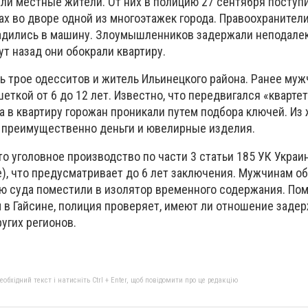
и местные жители. От них в полицию 27 сентября поступи
х во дворе одной из многоэтажек города. Правоохранители
адились в машину. Злоумышленников задержали неподалек
ут назад они обокрали квартиру.
 трое одесситов и житель Ильинецкого района. Ранее му
еткой от 6 до 12 лет. Известно, что передвигался «квартет
а в квартиру горожан проникали путем подбора ключей. Из
 преимущественно деньги и ювелирные изделия.
о уголовное производство по части 3 статьи 185 УК Украи
), что предусматривает до 6 лет заключения. Мужчинам о
ю суда поместили в изолятор временного содержания. По
м в Гайсине, полиция проверяет, имеют ли отношение заде
угих регионов.
бхідний текст і натисніть Ctrl + Enter, щоб повідомити про це редакцію