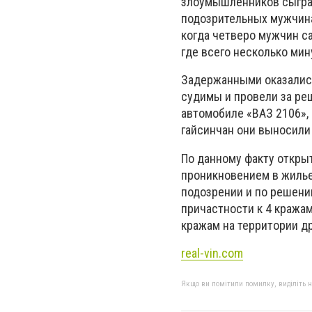
злоумышленников сыграл
подозрительных мужчина
когда четверо мужчин с
где всего несколько мин
Задержанными оказались
судимы и провели за реш
автомобиле «ВАЗ 2106», 
гайсинчан они выносили
По данному факту открыт
проникновением в жилье
подозрении и по решени
причастности к 4 кража
кражам на территории др
real-vin.com
Якщо ви помітили помилку, виділіть нео