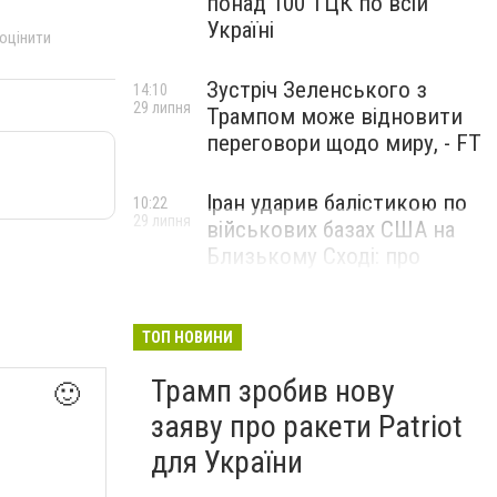
понад 100 ТЦК по всій
Україні
 оцінити
Зустріч Зеленського з
14:10
29 липня
Трампом може відновити
переговори щодо миру, - FT
Іран ударив балістикою по
10:22
29 липня
військових базах США на
Близькому Сході: про
наслідки повідомили у
CENTCOM
ТОП НОВИНИ
Трамп зробив нову
🙂
заяву про ракети Patriot
для України