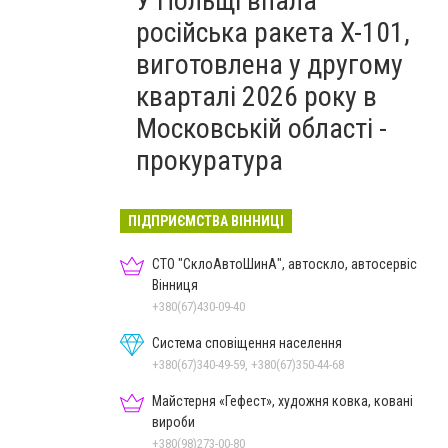
У Польщі впала
російська ракета X-101,
виготовлена у другому
кварталі 2026 року в
Московській області -
прокуратура
ПІДПРИЄМСТВА ВІННИЦІ
СТО "СклоАвтоШинА", автоскло, автосервіс
Вінниця
+380(67)430-09-40
Система сповіщення населення
+380(67)340-49-59, +380(67)350-44-68
Майстерня «Гефест», художня ковка, ковані
вироби
+380(98)273-00-80