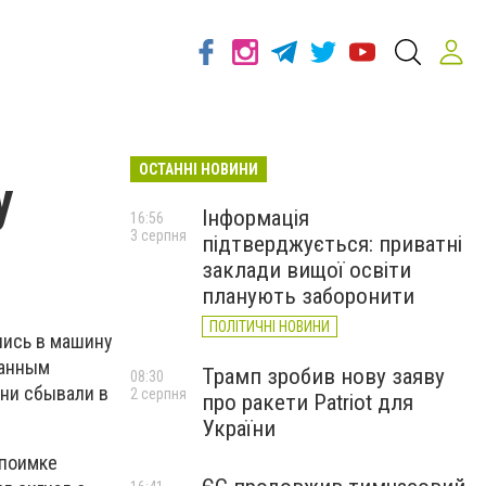
ОСТАННІ НОВИНИ
у
Інформація
16:56
3 серпня
підтверджується: приватні
заклади вищої освіти
планують заборонити
ПОЛІТИЧНІ НОВИНИ
лись в машину
данным
Трамп зробив нову заяву
08:30
они сбывали в
2 серпня
про ракети Patriot для
України
 поимке