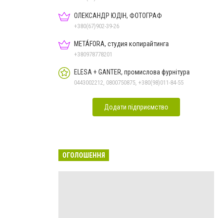
ОЛЕКСАНДР ЮДІН, ФОТОГРАФ
+380(67)902-39-26
METÁFORA, студия копирайтинга
+380978778201
ELESA + GANTER, промислова фурнітура
0443002212, 0800750875, +380(98)011-84-55
Додати підприємство
ОГОЛОШЕННЯ