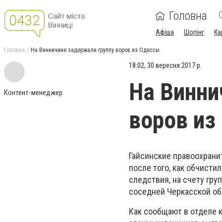
Головна
Афіша
Шопінг
Ка
Головна
На Винничине задержали группу воров из Одессы
18:02, 30 вересня 2017 р.
На Винни
Контент-менеджер
воров из
Гайсинские правоохрани
после того, как обчист
следствия, на счету гру
соседней Черкасской об
Как сообщают в отделе 