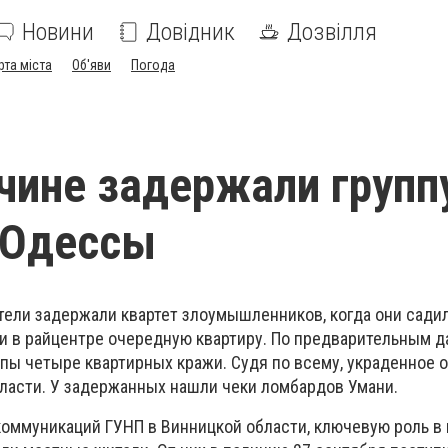
Новини
Довідник
Дозвілля
рта міста
Об'яви
Погода
чине задержали групп
 Одессы
тели задержали квартет злоумышленников, когда они сади
или в райцентре очередную квартиру. По предварительным 
ппы четыре квартирных кражи. Судя по всему, украденное 
ласти. У задержанных нашли чеки ломбардов Умани.
коммуникаций ГУНП в Винницкой области, ключевую роль в