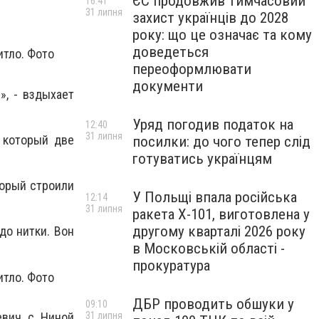
ЄС продовжив тимчасовий
16:41
31 липня
захист українців до 2028
року: що це означає та кому
доведеться
переоформлювати
документи
», - вздыхает
Уряд погодив податок на
12:40
31 липня
, который две
посилки: до чого тепер слід
готуватись українцям
торый строили
У Польщі впала російська
12:14
31 липня
ракета X-101, виготовлена у
другому кварталі 2026 року
 до нитки. Вон
в Московській області -
прокуратура
ДБР проводить обшуки у
09:10
евич с Ниной
31 липня