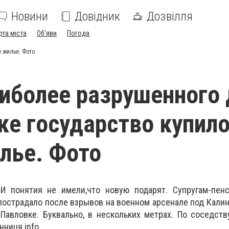
Новини
Довідник
Дозвілля
рта міста
Об'яви
Погода
 жилье. Фото
иболее разрушенного
ке государство купил
лье. Фото
. И понятия не имели,что новую подарят. Супругам-пен
пострадало после взрывов на военном арсенале под Калин
Павловке. Буквально, в нескольких метрах. По соседств
нниця.info.