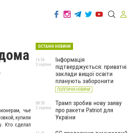
ОСТАННІ НОВИНИ
 дома
Інформація
16:56
3 серпня
підтверджується: приватні
о
заклади вищої освіти
планують заборонити
ПОЛІТИЧНІ НОВИНИ
Трамп зробив нову заяву
08:30
2 серпня
про ракети Patriot для
сионерам, чье
України
овкой, купили
у. Кто сделал