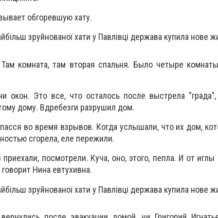
азывает обгоревшую хату.
 Там комната, там вторая спальня. Было четыре комнаты
ни окон. Это все, что осталось после выстрела "града"
тому дому. Вдребезги разрушил дом.
пасся во время взрывов. Когда услышали, что их дом, ко
лностью сгорела, еле пережили.
 приехали, посмотрели. Куча, оно, этого, пепла. И от иглы
- говорит Нина евтухивна.
 вернулись после эвакуации домой, ни Григорий Игнать