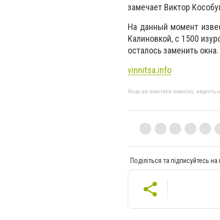
замечает Виктор Кособу
На данный момент извес
Калиновкой, с 1500 изу
осталось заменить окна
vinnitsa.info
Якщо ви помітили помилку, виділіть нео
Поділіться та підписуйтесь на