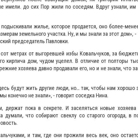
не имели. до сих Пор жили по соседям. Вдруг узнали, им
подыскивали жилье, которое продается, оно более-мене
азмерам земельного участка. Ну, и мы знали за этот дом», 
ьский председатель Павловки.
 сот метрах от выгоревшей избы Ковальчуков, за бюдже
го кирпича дом, чудом уцелел. В отличие от полторы ты
режние хозяева давно продавали его, но и не знали, что з
есь будут жить другие люди, но… так, чтобы нам хорошо з
мы конечно не знали», - говорит соседка Нина.
м, держат пока в секрете. И заселяться новые хозяева
 думали, что собирают свеклу со старого огорода, в п
овость.
альчуками, и там, где они прожили весь век, оно остаетс