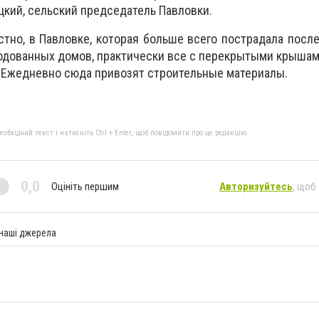
цкий, сельский председатель Павловки.
тно, в Павловке, которая больше всего пострадала посл
родованных домов, практически все с перекрытыми крышам
. Ежедневно сюда привозят строительные материалы.
бхідний текст і натисніть Ctrl + Enter, щоб повідомити про це редакцію
0,0
Оцініть першим
Авторизуйтесь
, щоб
 наші джерела