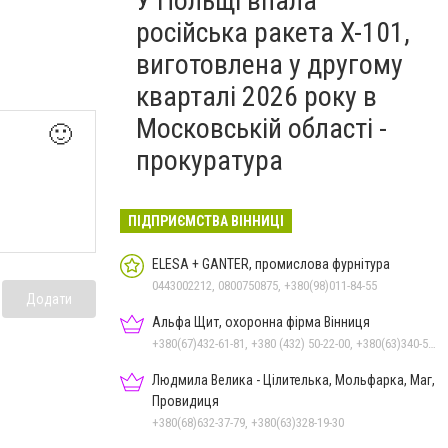
У Польщі впала
російська ракета X-101,
виготовлена у другому
кварталі 2026 року в
Московській області -
🙂
прокуратура
ПІДПРИЄМСТВА ВІННИЦІ
ELESA + GANTER, промислова фурнітура
0443002212, 0800750875, +380(98)011-84-55
Додати
Альфа Щит, охоронна фірма Вінниця
+380(67)432-61-81, +380 (432) 50-22-00, +380(63)340-58-58
Людмила Велика - Цілителька, Мольфарка, Маг,
Провидиця
+380(68)632-37-79, +380(63)328-19-30