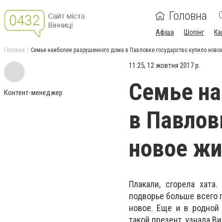
Головна
Афіша
Шопінг
Ка
Головна
Семье наиболее разрушенного дома в Павловке государство купило новое
11:25, 12 жовтня 2017 р.
Семье на
Контент-менеджер
в Павлов
новое жи
Плакали, сгорела хата
подворье больше всего 
новое. Еще и в родной 
такой презент, узнала Ви