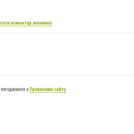
сати коментар анонімно
я погоджуюся з
Правилами сайту