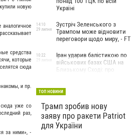
понад 100 ТЦК по всій
 купили новую
Україні
Зустріч Зеленського з
14:10
е аналогичное
29 липня
Трампом може відновити
- рассказывает
переговори щодо миру, - FT
тные средства
Іран ударив балістикою по
10:22
сячи, которые
29 липня
військових базах США на
аселятся сюда
Близькому Сході: про
наслідки повідомили у
CENTCOM
накомы, и пр.
ТОП НОВИНИ
Трамп зробив нову
 сюда уже со
оследний раз,
заяву про ракети Patriot
для України
я за ними», -