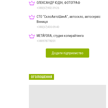
ОЛЕКСАНДР ЮДІН, ФОТОГРАФ
+380(67)902-39-26
СТО "СклоАвтоШинА", автоскло, автосервіс
Вінниця
+380(67)430-09-40
METÁFORA, студия копирайтинга
+380978778201
Додати підприємство
ОГОЛОШЕННЯ