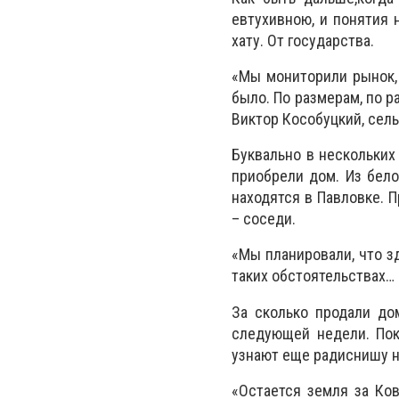
евтухивною, и понятия 
хату. От государства.
«Мы мониторили рынок, 
было. По размерам, по р
Виктор Кособуцкий, сел
Буквально в нескольких
приобрели дом. Из бело
находятся в Павловке. П
– соседи.
«Мы планировали, что зд
таких обстоятельствах… 
За сколько продали до
следующей недели. Пока
узнают еще радиснишу н
«Остается земля за Ков