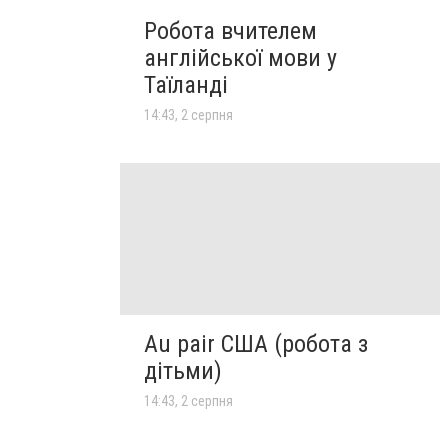
Робота вчителем
англійської мови у
Таїланді
14:43, 2 серпня
Au pair США (робота з
дітьми)
14:43, 2 серпня