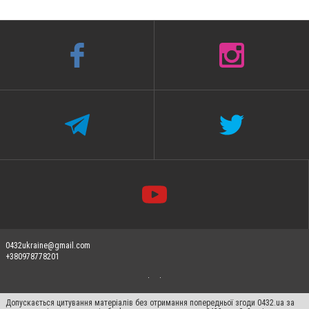
0432ukraine@gmail.com
+380978778201
Допускається цитування матеріалів без отримання попередньої згоди 0432.ua за