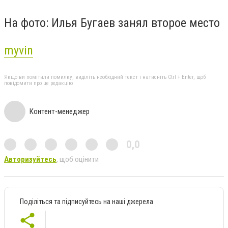
На фото: Илья Бугаев занял второе место
myvin
Якщо ви помітили помилку, виділіть необхідний текст і натисніть Ctrl + Enter, щоб
повідомити про це редакцію
Контент-менеджер
0,0
Авторизуйтесь
, щоб оцінити
Поділіться та підписуйтесь на наші джерела