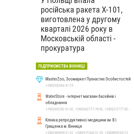
У Польщі впала
російська ракета X-101,
виготовлена у другому
кварталі 2026 року в
Московській області -
прокуратура
ПІДПРИЄМСТВА ВІННИЦІ
MasterZoo, Зоомаркет Пухнастих Особистостей
+380(50)064-41-29
WaterStore - інтернет магазин басейнів і
обладнання
+380(44)502-01-02, +380(66)777-78-42, +380(67)777-82-19, +380(67)890-80-80, +380(73)890-80-80, +380(44)502-01-03
Клініка репродуктивної медицини ім. В.І.
Грищенка м. Вінниця
+380(98)899-31-32, +380(67)560-51-59, +380800330112