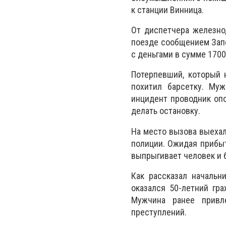
к станции Винница.
От диспетчера железно
поезде сообщением Запо
с деньгами в сумме 1700
Потерпевший, который 
похитил барсетку. Му
инцидент проводник опо
делать остановку.
На место вызова выехал
полиции. Ожидая прибыт
выпрыгивает человек и б
Как рассказал начальн
оказался 50-летний гра
Мужчина ранее привле
преступлений.