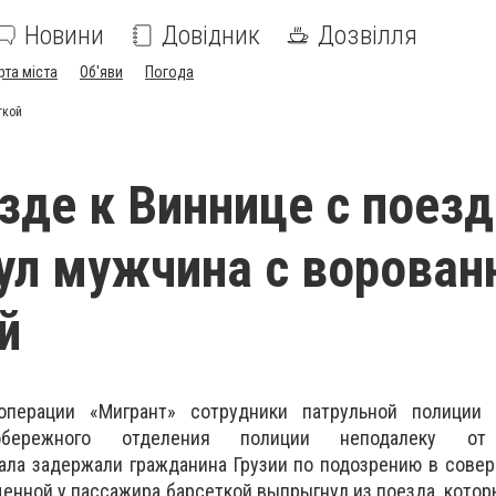
Новини
Довідник
Дозвілля
рта міста
Об'яви
Погода
ткой
зде к Виннице с поезд
л мужчина с ворован
й
перации «Мигрант» сотрудники патрульной полиции
обережного отделения полиции неподалеку от 
ала задержали гражданина Грузии по подозрению в сове
нной у пассажира барсеткой выпрыгнул из поезда, кото