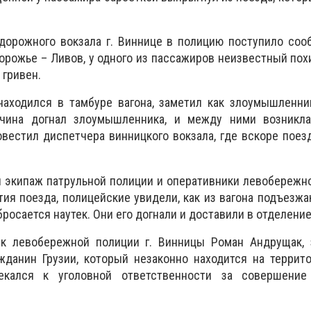
дорожного вокзала г. Виннице в полицию поступило соо
рожье – Ливов, у одного из пассажиров неизвестный пох
 гривен.
находился в тамбуре вагона, заметил как злоумышленни
жчина догнал злоумышленника, и между ними возникла
вестил диспетчера винницкого вокзала, где вскоре пое
 экипаж патрульной полиции и оперативники левобережн
ия поезда, полицейские увидели, как из вагона подъезж
росается наутек. Они его догнали и доставили в отделение
ик левобережной полиции г. Винницы Роман Андрущак,
жданин Грузии, который незаконно находится на террит
кался к уголовной ответственности за совершение