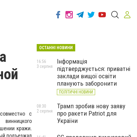
ОСТАННІ НОВИНИ
а
Інформація
16:56
3 серпня
підтверджується: приватні
ной
заклади вищої освіти
планують заборонити
ПОЛІТИЧНІ НОВИНИ
Трамп зробив нову заяву
08:30
2 серпня
про ракети Patriot для
 совместно с
України
винницкого
ршении кражи.
рый подъезжал