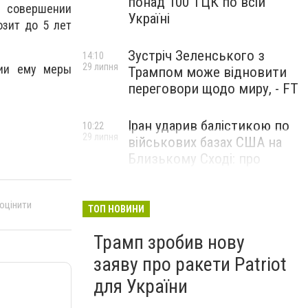
понад 100 ТЦК по всій
 совершении
Україні
озит до 5 лет
Зустріч Зеленського з
14:10
29 липня
нии ему меры
Трампом може відновити
переговори щодо миру, - FT
Іран ударив балістикою по
10:22
29 липня
військових базах США на
Близькому Сході: про
наслідки повідомили у
CENTCOM
 оцінити
ТОП НОВИНИ
Трамп зробив нову
заяву про ракети Patriot
для України