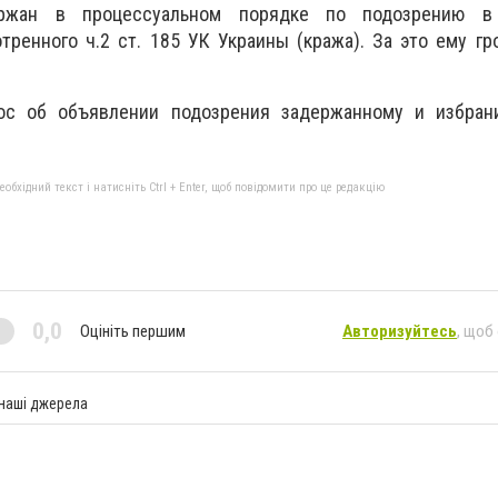
ержан в процессуальном порядке по подозрению в
тренного ч.2 ст. 185 УК Украины (кража). За это ему гр
ос об объявлении подозрения задержанному и избра
бхідний текст і натисніть Ctrl + Enter, щоб повідомити про це редакцію
0,0
Оцініть першим
Авторизуйтесь
, щоб
 наші джерела