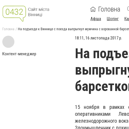
Головна
Афіша
Шопінг
Ка
Головна
На подъезде к Виннице с поезда выпрыгнул мужчина с ворованной барсе
18:11, 16 листопада 2017 р.
На подъе
Контент-менеджер
выпрыгну
барсетко
15 ноября в рамках о
оперативниками Лев
железнодорожного вокз
Злоумышленник с похище