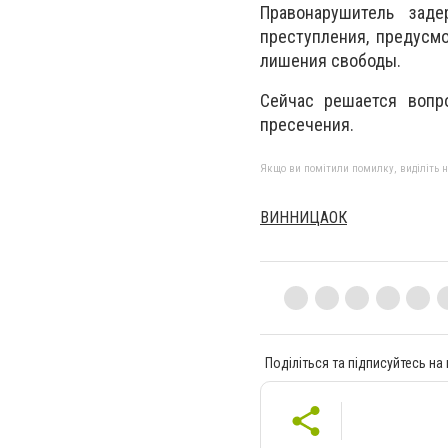
Правонарушитель зад
преступления, предусмо
лишения свободы.
Сейчас решается вопр
пресечения.
Якщо ви помітили помилку, виділіть нео
ВИННИЦАОК
Поділіться та підписуйтесь на