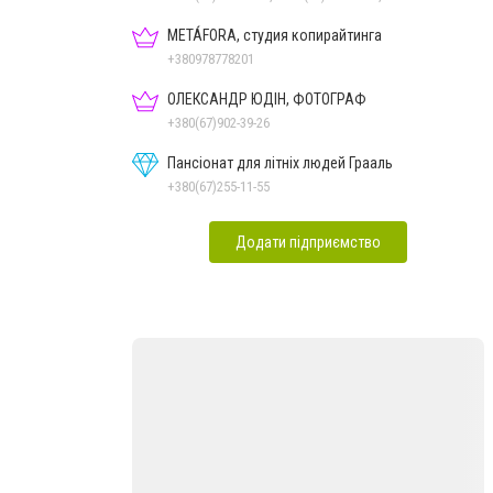
METÁFORA, студия копирайтинга
+380978778201
ОЛЕКСАНДР ЮДІН, ФОТОГРАФ
+380(67)902-39-26
Пансіонат для літніх людей Грааль
+380(67)255-11-55
Додати підприємство