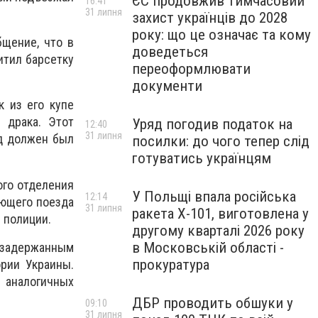
ЄС продовжив тимчасовий
16:41
31 липня
захист українців до 2028
року: що це означає та кому
бщение, что в
доведеться
итил барсетку
переоформлювати
документи
к из его купе
 драка. Этот
Уряд погодив податок на
12:40
31 липня
зд должен был
посилки: до чого тепер слід
готуватись українцям
ого отделения
У Польщі впала російська
12:14
ающего поезда
31 липня
ракета X-101, виготовлена у
 полиции.
другому кварталі 2026 року
в Московській області -
 задержанным
прокуратура
ории Украины.
 аналогичных
ДБР проводить обшуки у
09:10
31 липня