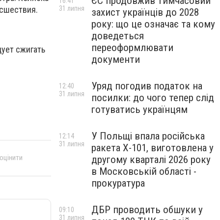
ЄС продовжив тимчасовий
16:41
31 липня
исшествия.
захист українців до 2028
року: що це означає та кому
доведеться
переоформлювати
ует сжигать
документи
Уряд погодив податок на
12:40
31 липня
посилки: до чого тепер слід
готуватись українцям
У Польщі впала російська
12:14
31 липня
ракета X-101, виготовлена у
 оцінити
другому кварталі 2026 року
в Московській області -
прокуратура
ДБР проводить обшуки у
09:10
31 липня