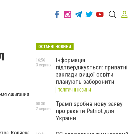
ОСТАННІ НОВИНИ
л
Інформація
16:56
3 серпня
підтверджується: приватні
заклади вищої освіти
планують заборонити
ПОЛІТИЧНІ НОВИНИ
емя сжигания
Трамп зробив нову заяву
08:30
2 серпня
про ракети Patriot для
о
України
стра. Коляска