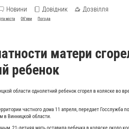
Новини
Довідник
Дозвілля
рта міста
Об'яви
Погода
латности матери сгоре
й ребенок
ицкой области однолетний ребенок сгорел в коляске во вр
ерритории частного дома 11 апреля, передает Госслужба п
 в Винницкой области.
ым, 21-летняя мать оставила ребенка в коляске около ко