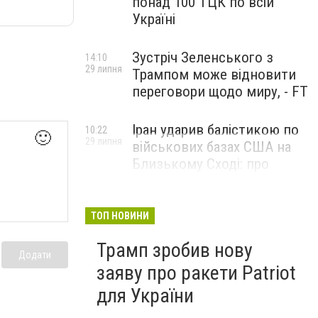
понад 100 ТЦК по всій
Україні
Зустріч Зеленського з
14:10
29 липня
Трампом може відновити
переговори щодо миру, - FT
Іран ударив балістикою по
10:22
🙂
29 липня
військових базах США на
Близькому Сході: про
наслідки повідомили у
CENTCOM
ТОП НОВИНИ
Трамп зробив нову
Додати
заяву про ракети Patriot
для України