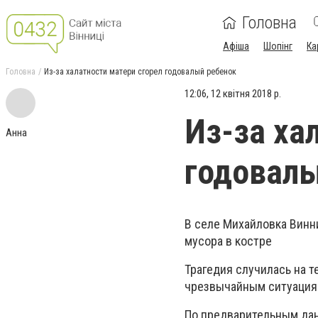
Головна
Афіша
Шопінг
Ка
Головна
Из-за халатности матери сгорел годовалый ребенок
12:06, 12 квітня 2018 р.
Из-за ха
Анна
годовалы
В селе Михайловка Винн
мусора в костре
Трагедия случилась на т
чрезвычайным ситуациям
По предварительным данн