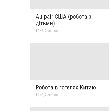
Au pair США (робота з
дітьми)
14:43, 2 серпня
Робота в готелях Китаю
14:43, 2 серпня