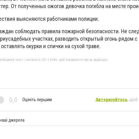
стер. От полученных ожогов девочка погибла на месте про
ествия выясняются работниками полиции.
аждан соблюдать правила пожарной безопасности. Не след
приусадебных участках, разводить открытый огонь рядом с
 оставлять окурки и спички на сухой траве.
бхідний текст і натисніть Ctrl + Enter, щоб повідомити про це редакцію
0,0
Оцініть першим
Авторизуйтесь
, щоб
 наші джерела