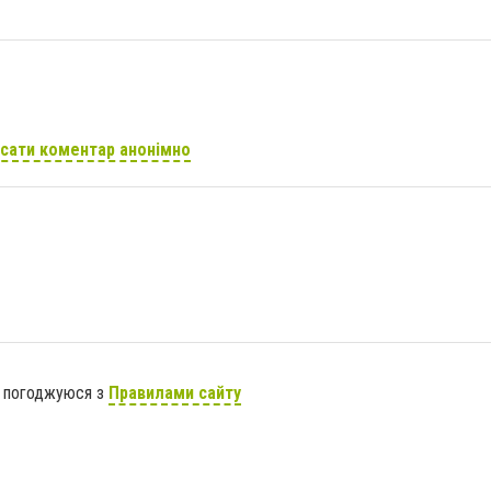
сати коментар анонімно
я погоджуюся з
Правилами сайту