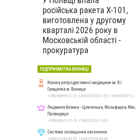
У Польщі впала
російська ракета X-101,
виготовлена у другому
кварталі 2026 року в
Московській області -
прокуратура
ПІДПРИЄМСТВА ВІННИЦІ
Клініка репродуктивної медицини ім. В.І.
Грищенка м. Вінниця
+380(98)899-31-32, +380(67)560-51-59, +380800330112
Людмила Велика - Цілителька, Мольфарка, Маг,
Провидиця
+380(68)632-37-79, +380(63)328-19-30
Система сповіщення населення
+380(67)340-49-59, +380(67)350-44-68