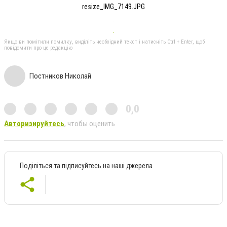
resize_IMG_7149.JPG
Якщо ви помітили помилку, виділіть необхідний текст і натисніть Ctrl + Enter, щоб
повідомити про це редакцію
Постников Николай
0,0
Авторизируйтесь
, чтобы оценить
Поділіться та підписуйтесь на наші джерела