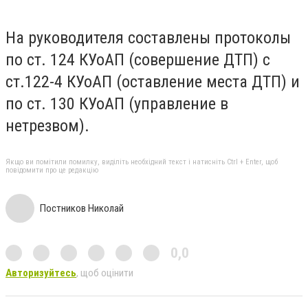
На руководителя составлены протоколы
по ст. 124
КУоАП
(совершение ДТП)
с
ст
.122-4
КУоАП
(оставление места ДТП) и
по ст. 130
КУоАП
(управление в
нетрезвом).
Якщо ви помітили помилку, виділіть необхідний текст і натисніть Ctrl + Enter, щоб
повідомити про це редакцію
Постников Николай
0,0
Авторизуйтесь
, щоб оцінити