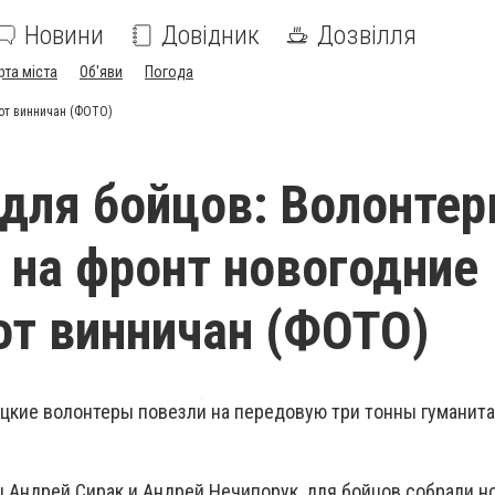
Новини
Довідник
Дозвілля
рта міста
Об'яви
Погода
от винничан (ФОТО)
 для бойцов: Волонте
 на фронт новогодние
от винничан (ФОТО)
ницкие волонтеры повезли на передовую три тонны гуманит
ы Андрей
Сирак
и Андрей
Нечипорук
, для бойцов собрали н