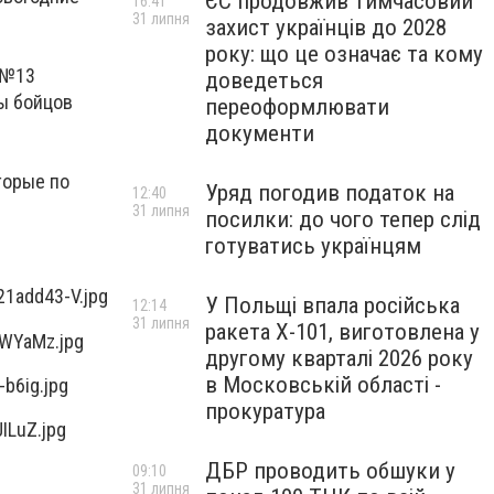
ЄС продовжив тимчасовий
16:41
31 липня
захист українців до 2028
року: що це означає та кому
 №13
доведеться
ы бойцов
переоформлювати
документи
торые по
Уряд погодив податок на
12:40
31 липня
посилки: до чого тепер слід
готуватись українцям
У Польщі впала російська
12:14
31 липня
ракета X-101, виготовлена у
другому кварталі 2026 року
в Московській області -
прокуратура
ДБР проводить обшуки у
09:10
31 липня