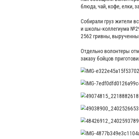
блюда, чай, кофе, елки, 
Собирали груз жители вс
и
школы-коллегиума
№29
2562 гривны, вырученны
Отдельно волонтеры от
заказу бойцов приготови