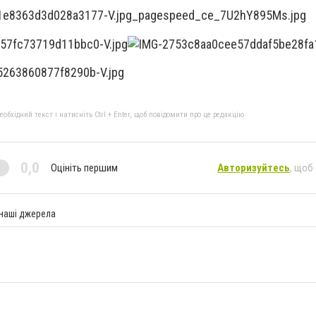
бхідний текст і натисніть Ctrl + Enter, щоб повідомити про це редакцію
0,0
Оцініть першим
Авторизуйтесь
, щоб
 наші джерела