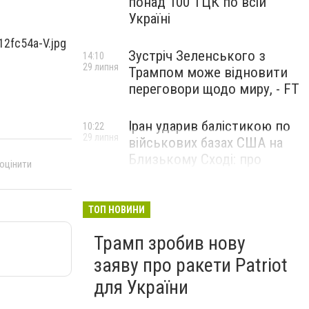
понад 100 ТЦК по всій
Україні
Зустріч Зеленського з
14:10
29 липня
Трампом може відновити
переговори щодо миру, - FT
Іран ударив балістикою по
10:22
29 липня
військових базах США на
Близькому Сході: про
 оцінити
наслідки повідомили у
CENTCOM
ТОП НОВИНИ
Трамп зробив нову
заяву про ракети Patriot
для України