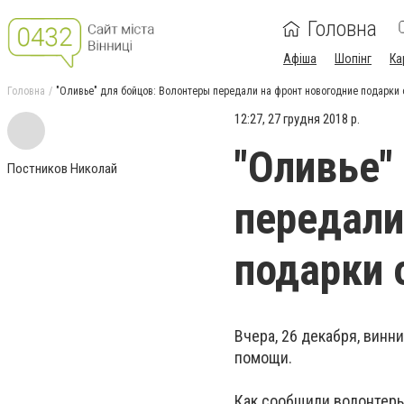
Головна
Афіша
Шопінг
Ка
Головна
"Оливье" для бойцов: Волонтеры передали на фронт новогодние подарки 
12:27, 27 грудня 2018 р.
"Оливье"
Постников Николай
передали
подарки 
Вчера, 26 декабря, вин
помощи.
Как сообщили волонтер