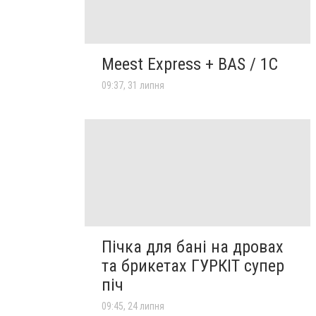
Meest Express + BAS / 1C
09:37, 31 липня
Пічка для бані на дровах
та брикетах ГУРКІТ супер
піч
09:45, 24 липня