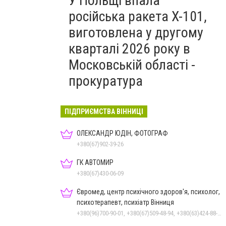
У Польщі впала
російська ракета X-101,
виготовлена у другому
кварталі 2026 року в
Московській області -
прокуратура
ПІДПРИЄМСТВА ВІННИЦІ
ОЛЕКСАНДР ЮДІН, ФОТОГРАФ
+380(67)902-39-26
ГК АВТОМИР
+380(67)430-06-09
Євромед, центр психічного здоров'я, психолог,
психотерапевт, психіатр Вінниця
+380(96)700-90-01, +380(67)509-48-94, +380(63)424-88-30