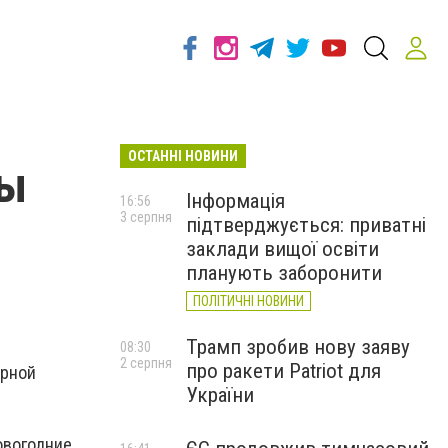
ОСТАННІ НОВИНИ
ры
Інформація
16:56
3 серпня
підтверджується: приватні
заклади вищої освіти
планують заборонити
ПОЛІТИЧНІ НОВИНИ
Трамп зробив нову заяву
08:30
2 серпня
про ракети Patriot для
арной
України
овогодние