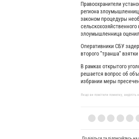
Правоохранители устано
региона злоумышленница
законом процедуры нео
сельскохозяйственного 
злоумышленница оценила
Оперативники СБУ задер
второго "транша" взятки
В рамках открытого угол
решается вопрос об объ
избрании меры пресече
Якщо ви помітили помилку, виділіть нео
Поділіться та підписуйтесь на