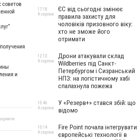
х советов
ЄС від сьогодні змінює
17:18
ленной
4 серпня
правила захисту для
чоловіків призовного віку:
луг"
хто не зможе його
отримати
 получения
Дрони атакували склад
12:10
4 серпня
Wildberries під Санкт-
аины
Петербургом і Сизранський
ления и
НПЗ: на логістичному хабі
спалахнула пожежа
У «Резерв+» стався збій: що
10:46
4 серпня
відомо
 оцінити
Fire Point почала інтегрувати
10:14
4 серпня
європейські технології в