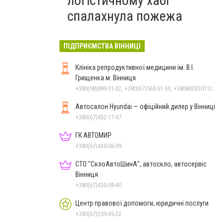
логістичному хабі
спалахнула пожежа
ПІДПРИЄМСТВА ВІННИЦІ
Клініка репродуктивної медицини ім. В.І.
Грищенка м. Вінниця
+380(98)899-31-32, +380(67)560-51-59, +380800330112
Автосалон Hyundai — офіційний дилер у Вінниці
+380(67)432-17-47
ГК АВТОМИР
+380(67)430-06-09
СТО "СклоАвтоШинА", автоскло, автосервіс
Вінниця
+380(67)430-09-40
Центр правової допомоги, юридичні послуги
+380(67)259-05-22