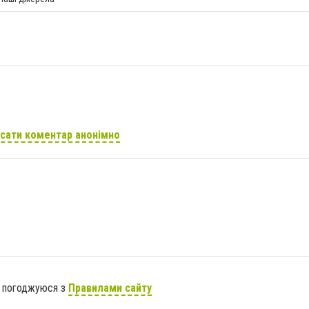
сати коментар анонімно
я погоджуюся з
Правилами сайту