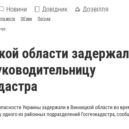
Новини
Довідник
Дозвілля
рта міста
Об'яви
Погода
стра
кой области задержал
уководительницу
дастра
пасности Украины задержали в Винницкой области во вре
у одного из районных подразделений Госгеокадастра, сооб