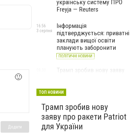
українську систему ПРО
Freyja — Reuters
Інформація
16:56
3 серпня
підтверджується: приватні
заклади вищої освіти
планують заборонити
ПОЛІТИЧНІ НОВИНИ
Трамп зробив нову заяву
08:30
2 серпня
🙂
про ракети Patriot для
України
ТОП НОВИНИ
Трамп зробив нову
заяву про ракети Patriot
для України
Додати