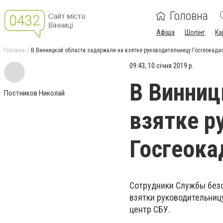
Головна
Афіша
Шопінг
Ка
Головна
В Винницкой области задержали на взятке руководительницу Госгеокада
09:43, 10 січня 2019 р.
В Винниц
Постников Николай
взятке р
Госгеока
Сотрудники Службы безо
взятки руководительниц
центр СБУ.