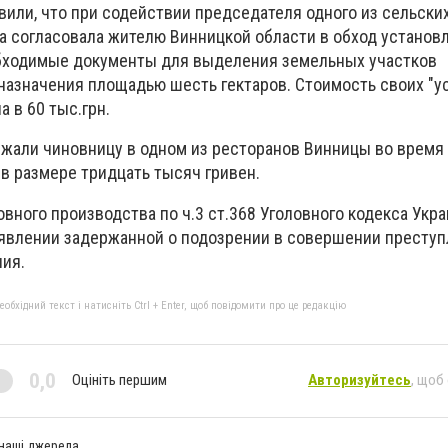
вили, что при содействии председателя одного из сельски
 согласовала жителю Винницкой области в обход установ
бходимые документы для выделения земельных участков
назначения площадью шесть гектаров. Стоимость своих "ус
 в 60 тыс.грн.
жали чиновницу в одном из ресторанов Винницы во время
 в размере тридцать тысяч гривен.
овного производства по ч.3 ст.368 Уголовного кодекса Укр
явлении задержанной о подозрении в совершении преступ
ния.
бхідний текст і натисніть Ctrl + Enter, щоб повідомити про це редакцію
0,0
Оцініть першим
Авторизуйтесь
, щоб
 наші джерела