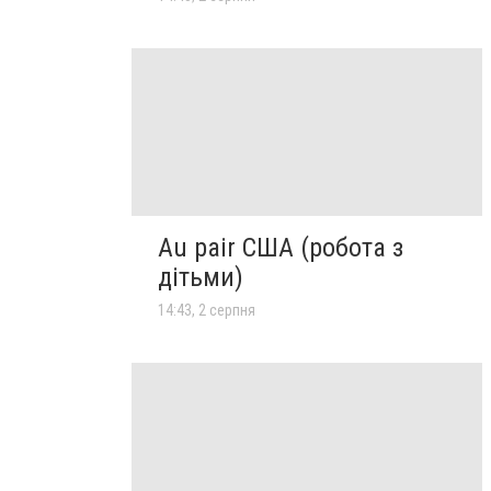
Au pair США (робота з
дітьми)
14:43, 2 серпня