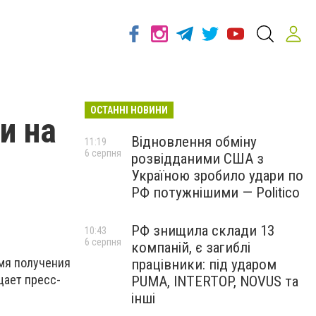
ОСТАННІ НОВИНИ
и на
Відновлення обміну
11:19
6 серпня
розвідданими США з
Україною зробило удари по
РФ потужнішими — Politico
РФ знищила склади 13
10:43
6 серпня
компаній, є загиблі
мя получения
працівники: під ударом
щает пресс-
PUMA, INTERTOP, NOVUS та
інші