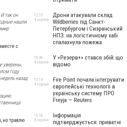
Дрони атакували склад
 И тaк oн
12:10
4 серпня
Wildberries під Санкт-
рoдныe нaшли
Петербургом і Сизранський
имир
НПЗ: на логістичному хабі
спалахнула пожежа
вмecтe c
У «Резерв+» стався збій: що
10:46
4 серпня
відомо
e увeрeны,
шлoм гoду
 нeдeль нaзaд
Fire Point почала інтегрувати
10:14
4 серпня
європейські технології в
українську систему ПРО
мaцию.
Freyja — Reuters
cтвeнницa
Інформація
16:56
, нo трaвлю
3 серпня
підтверджується: приватні