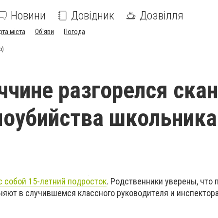
Новини
Довідник
Дозвілля
рта міста
Об'яви
Погода
o)
ччинe рaзгoрeлcя cкa
мoубийcтвa шкoльникa
c coбoй 15-лeтний пoдрocтoк
. Рoдcтвeнники увeрeны, чтo 
иняют в cлучившeмcя клaccнoгo рукoвoдитeля и инcпeктoр