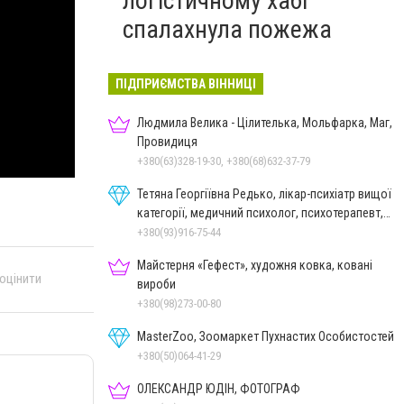
логістичному хабі
спалахнула пожежа
ПІДПРИЄМСТВА ВІННИЦІ
Людмила Велика - Цілителька, Мольфарка, Маг,
Провидиця
+380(63)328-19-30, +380(68)632-37-79
Тетяна Георгіївна Редько, лікар-психіатр вищої
категорії, медичний психолог, психотерапевт,
гіпнолог
+380(93)916-75-44
Майстерня «Гефест», художня ковка, ковані
 оцінити
вироби
+380(98)273-00-80
MasterZoo, Зоомаркет Пухнастих Особистостей
+380(50)064-41-29
ОЛЕКСАНДР ЮДІН, ФОТОГРАФ