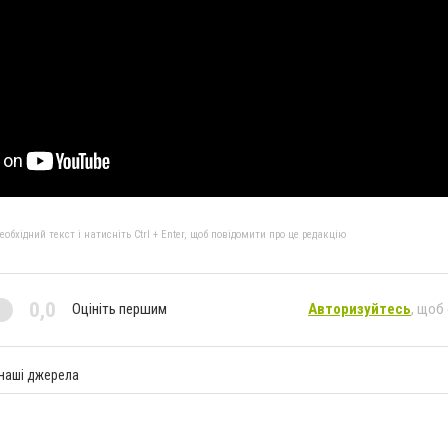
бхідний текст і натисніть Ctrl + Enter, щоб повідомити про це редакцію
0,0
Оцініть першим
Авторизуйтесь
, щоб
 наші джерела