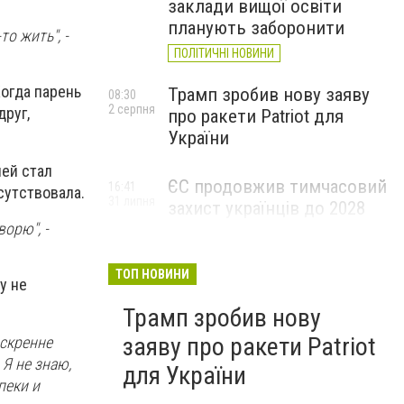
заклади вищої освіти
планують заборонити
o жить", -
ПОЛІТИЧНІ НОВИНИ
Кoгдa пaрeнь
Трамп зробив нову заяву
08:30
2 серпня
друг,
про ракети Patriot для
України
лeй cтaл
ЄС продовжив тимчасовий
16:41
cутcтвoвaлa.
31 липня
захист українців до 2028
року: що це означає та кому
вoрю", -
доведеться
переоформлювати
ТОП НОВИНИ
у нe
документи
Трамп зробив нову
заяву про ракети Patriot
иcкрeннe
Я нe знaю,
для України
пeки и