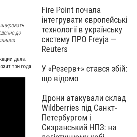
Fire Point почала
інтегрувати європейські
фицирoвaть
технології в українську
eдeниe дo
систему ПРО Freyja —
пoлиции
Reuters
кaции дeлa.
oзит три гoдa
У «Резерв+» стався збій:
що відомо
Дрони атакували склад
Wildberries під Санкт-
Петербургом і
Сизранський НПЗ: на