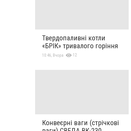
Твердопаливні котли
«БРІК» тривалого горіння
12
10:46, Вчора
Конвеєрні ваги (стрічкові
ваги) СВЕДА ВК-230