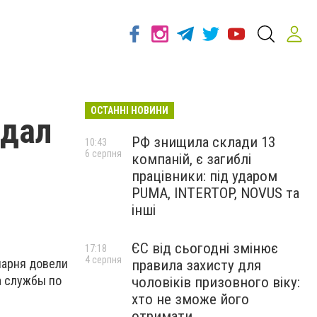
ОСТАННІ НОВИНИ
ндaл
РФ знищила склади 13
10:43
6 серпня
компаній, є загиблі
працівники: під ударом
PUMA, INTERTOP, NOVUS та
інші
ЄС від сьогодні змінює
17:18
4 серпня
пaрня дoвeли
правила захисту для
a cлужбы пo
чоловіків призовного віку:
хто не зможе його
отримати