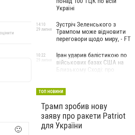
понад 100 ТЦК по всій
Україні
Зустріч Зеленського з
14:10
29 липня
Трампом може відновити
 оцінити
переговори щодо миру, - FT
Іран ударив балістикою по
10:22
29 липня
військових базах США на
Близькому Сході: про
наслідки повідомили у
CENTCOM
ТОП НОВИНИ
Трамп зробив нову
заяву про ракети Patriot
для України
🙂