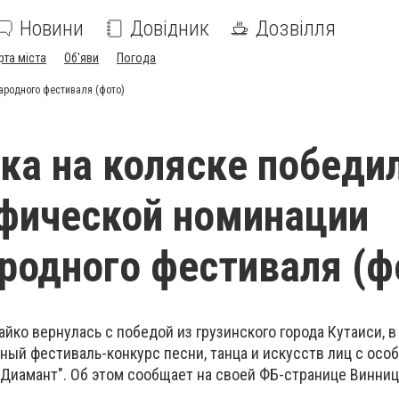
Новини
Довідник
Дозвілля
рта міста
Об'яви
Погода
ародного фестиваля (фото)
ка на коляске победи
фической номинации
одного фестиваля (ф
айко
вернулась с победой из грузинского города Кутаиси, в
ный фестиваль-конкурс песни, танца и искусств лиц с осо
Диамант". Об этом сообщает на своей ФБ-странице Винни