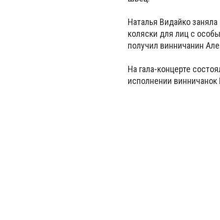
Наталья
Видайко
заняла 
коляски
для лиц с особ
получил винничанин Але
На гала-концерте состо
исполнении винничанок