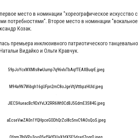
первое место в номинации "хореографическое искусство 
ыми потребностями". Второе место в номинации "вокальное
ксандр Козак.
ялась премьера инклюзивного патриотического танцевально
 Натальи
Видайко
и Ольги Кравчук.
59pJoYcxWXMls8wUump7q96vlxTbAqfTEAXBuqrE.jpeg
M94a9N7Wibgh16gUFpn2mC8oJgeVtjVttbpzHUId.jpeg
JIEC5HueacBc9DxYvLX2RR6Wt0CdBJ5GdmE3S84G.jpeg
aEcseVwZA0n1YQHpceGODhQrZoI8c5nvC9AOsQoS.jpeg
Ofqm7IbIVPu3oo05vf5kYDUvXfdXSE5dsxd7oqrQ.jpeg