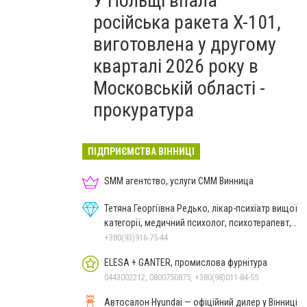
У Польщі впала
російська ракета X-101,
виготовлена у другому
кварталі 2026 року в
Московській області -
прокуратура
ПІДПРИЄМСТВА ВІННИЦІ
SMM агентство, услуги СММ Винница
Тетяна Георгіївна Редько, лікар-психіатр вищої
категорії, медичний психолог, психотерапевт,
гіпнолог
+380(93)916-75-44
ELESA + GANTER, промислова фурнітура
0443002212, 0800750875, +380(98)011-84-55
Автосалон Hyundai — офіційний дилер у Вінниці