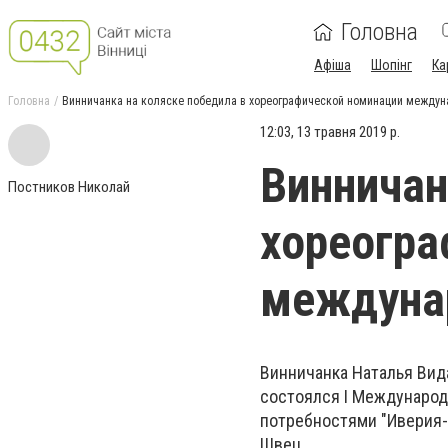
Головна
Афіша
Шопінг
Ка
Головна
Винничанка на коляске победила в хореографической номинации междун
12:03, 13 травня 2019 р.
Винничан
Постников Николай
хореогра
междунар
Винничанка Наталья
Вид
состоялся I Международ
потребностями "Иверия-
Швец.