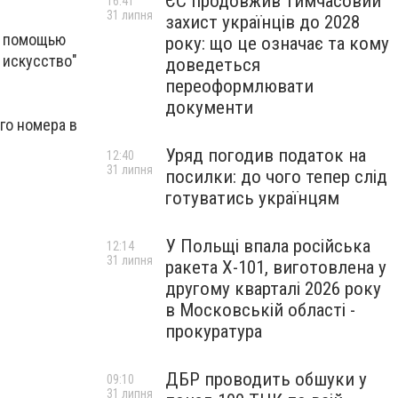
ЄС продовжив тимчасовий
16:41
31 липня
захист українців до 2028
с помощью
року: що це означає та кому
 искусство"
доведеться
переоформлювати
документи
го номера в
Уряд погодив податок на
12:40
31 липня
посилки: до чого тепер слід
готуватись українцям
У Польщі впала російська
12:14
31 липня
ракета X-101, виготовлена у
другому кварталі 2026 року
в Московській області -
прокуратура
ДБР проводить обшуки у
09:10
31 липня