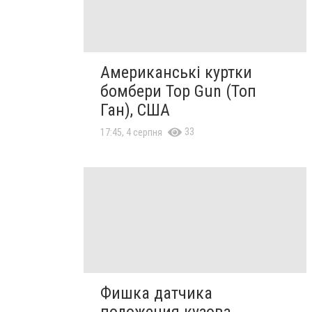
Американські куртки
бомбери Top Gun (Топ
Ган), США
33
17:45, 4 серпня
Фишка датчика
положения кузова