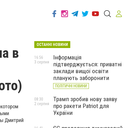
ОСТАННІ НОВИНИ
ла в
Інформація
16:56
3 серпня
підтверджується: приватні
заклади вищої освіти
планують заборонити
ото)
ПОЛІТИЧНІ НОВИНИ
Трамп зробив нову заяву
08:30
2 серпня
про ракети Patriot для
 котором
України
быми
цы Дмитрий