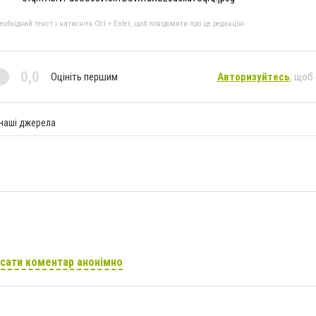
бхідний текст і натисніть Ctrl + Enter, щоб повідомити про це редакцію
0,0
Оцініть першим
Авторизуйтесь
, щоб
 наші джерела
сати коментар анонімно