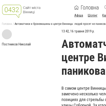
Головна
Афіша
Шопінг
Ка
Головна
Автоматчики и бронемашины в центре Винницы: людей просят не паников
13:42, 16 травня 2019 р.
Автомат
Постников Николай
центре В
паникова
В самом центре Винницы,
замечено несколько чел
позициях для стрельбы с
улицы Соборной. За угло