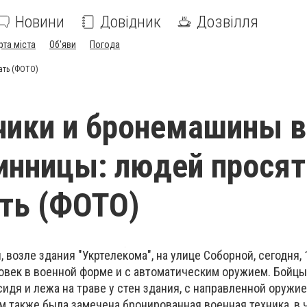
Новини
Довідник
Дозвілля
рта міста
Об'яви
Погода
ать (ФОТО)
чики и бронемашины в
инницы: людей просят
ть (ФОТО)
 возле здания "Укртелекома", на улице Соборной, сегодня, 
овек в военной форме и с автоматическим оружием. Бойцы
идя и лежа на траве у стен здания, с направленной оружи
м также была замечена бронированная военная техника, в 