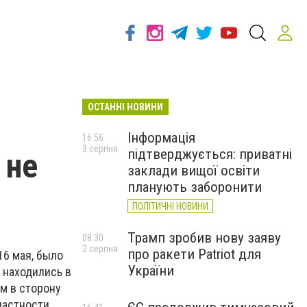
ОСТАННІ НОВИНИ
Інформація
16:56
3 серпня
підтверджується: приватні
 не
заклади вищої освіти
планують заборонити
ПОЛІТИЧНІ НОВИНИ
Трамп зробив нову заяву
08:30
2 серпня
про ракети Patriot для
16 мая, было
України
 находились в
ем в сторону
частности