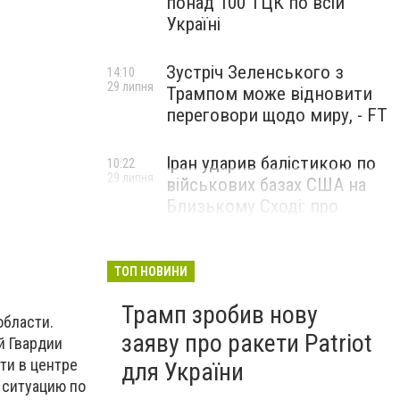
понад 100 ТЦК по всій
Україні
Зустріч Зеленського з
14:10
29 липня
Трампом може відновити
переговори щодо миру, - FT
Іран ударив балістикою по
10:22
29 липня
військових базах США на
Близькому Сході: про
наслідки повідомили у
CENTCOM
ТОП НОВИНИ
Трамп зробив нову
области.
заяву про ракети Patriot
й Гвардии
ти в центре
для України
 ситуацию по