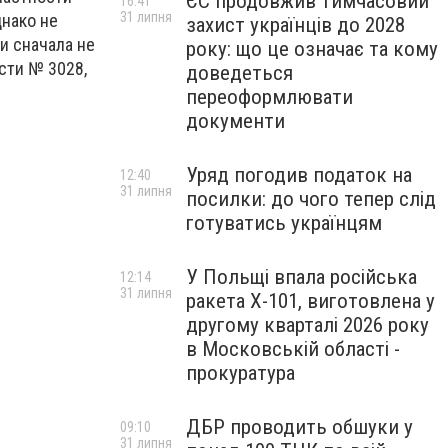
ЄС продовжив тимчасовий
16:41
31 липня
днако не
захист українців до 2028
и сначала не
року: що це означає та кому
сти № 3028,
доведеться
переоформлювати
документи
Уряд погодив податок на
12:40
31 липня
посилки: до чого тепер слід
готуватись українцям
У Польщі впала російська
12:14
31 липня
ракета X-101, виготовлена у
другому кварталі 2026 року
в Московській області -
прокуратура
ДБР проводить обшуки у
09:10
31 липня