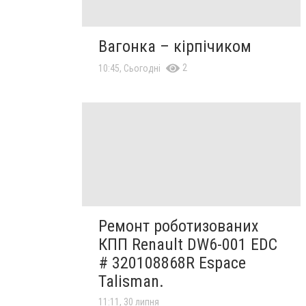
Вагонка – кірпічиком
2
10:45, Сьогодні
Ремонт роботизованих
КПП Renault DW6-001 EDC
# 320108868R Espace
Talisman.
11:11, 30 липня