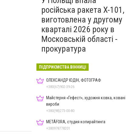
У Польщі впала
російська ракета X-101,
виготовлена у другому
кварталі 2026 року в
Московській області -
прокуратура
ПІДПРИЄМСТВА ВІННИЦІ
ОЛЕКСАНДР ЮДІН, ФОТОГРАФ
+380(67)902-39-26
Майстерня «Гефест», художня ковка, ковані
вироби
+380(98)273-00-80
METÁFORA, студия копирайтинга
+380978778201