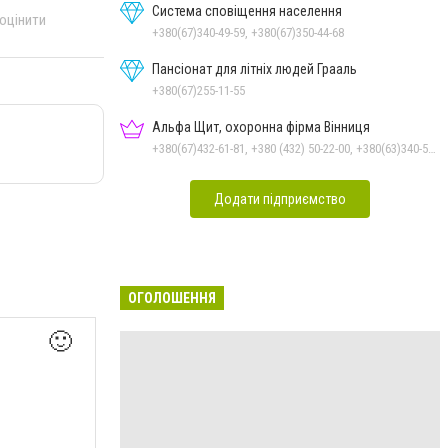
Система сповіщення населення
 оцінити
+380(67)340-49-59, +380(67)350-44-68
Пансіонат для літніх людей Грааль
+380(67)255-11-55
Альфа Щит, охоронна фірма Вінниця
+380(67)432-61-81, +380 (432) 50-22-00, +380(63)340-58-58
Додати підприємство
ОГОЛОШЕННЯ
🙂