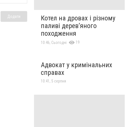
Додати
Котел на дровах і різному
паливі дерев’яного
походження
19
10:46, Сьогодні
Адвокат у кримінальних
справах
10:41, 5 серпня