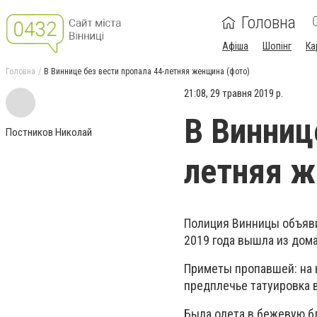
Головна
Афіша
Шопінг
Ка
Головна
В Виннице без вести пропала 44-летняя женщина (фото)
21:08, 29 травня 2019 р.
В Винниц
Постников Николай
летняя ж
Полиция Винницы объяви
2019 года вышла из дом
Приметы пропавшей: на в
предплечье татуировка в 
Была одета в бежевую б