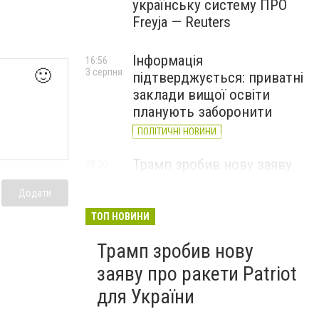
українську систему ПРО
Freyja — Reuters
Інформація
16:56
3 серпня
🙂
підтверджується: приватні
заклади вищої освіти
планують заборонити
ПОЛІТИЧНІ НОВИНИ
Трамп зробив нову заяву
08:30
2 серпня
про ракети Patriot для
Додати
України
ТОП НОВИНИ
Трамп зробив нову
заяву про ракети Patriot
для України