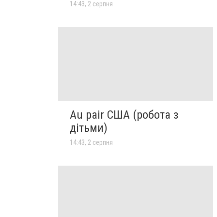
14:43, 2 серпня
Au pair США (робота з
дітьми)
14:43, 2 серпня