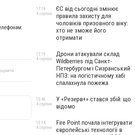
ЄС від сьогодні змінює
17:18
4 серпня
правила захисту для
чоловіків призовного віку:
елефонам:
хто не зможе його
отримати
Дрони атакували склад
12:10
4 серпня
Wildberries під Санкт-
Петербургом і Сизранський
 оцінити
НПЗ: на логістичному хабі
спалахнула пожежа
У «Резерв+» стався збій: що
10:46
4 серпня
відомо
Fire Point почала інтегрувати
10:14
4 серпня
європейські технології в