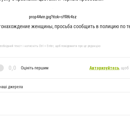
prop44vin.jpg?itok=sYRKr4sz
тонахождение женщины, просьба сообщить в полицию по т
бхідний текст і натисніть Ctrl + Enter, щоб повідомити про це редакцію
0,0
Оцініть першим
Авторизуйтесь
, щоб
 наші джерела