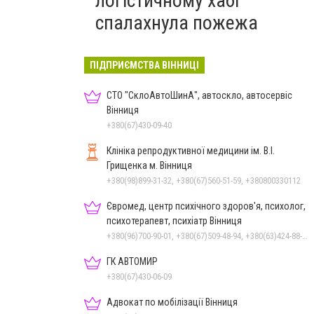
логістичному хабі
спалахнула пожежа
ПІДПРИЄМСТВА ВІННИЦІ
СТО "СклоАвтоШинА", автоскло, автосервіс
Вінниця
+380(67)430-09-40
Клініка репродуктивної медицини ім. В.І.
Грищенка м. Вінниця
+380(98)899-31-32, +380(67)560-51-59, +380800330112
Євромед, центр психічного здоров'я, психолог,
психотерапевт, психіатр Вінниця
+380(96)700-90-01, +380(67)509-48-94, +380(63)424-88-30
ГК АВТОМИР
+380(67)430-06-09
Адвокат по мобілізації Вінниця