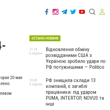
ОСТАННІ НОВИНИ
4-
Відновлення обміну
11:19
6 серпня
розвідданими США з
Україною зробило удари по
РФ потужнішими — Politico
орая 20 мая
РФ знищила склади 13
10:43
влено.
6 серпня
компаній, є загиблі
працівники: під ударом
 левом
PUMA, INTERTOP, NOVUS та
інші