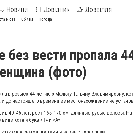
Новини
Довідник
Дозвілля
рта міста
Об'яви
Погода
е без вести пропала 4
енщина (фото)
ла в розыск 44-летнюю Малюгу Татьяну Владимировну, кот
а и до настоящего времени ее местонахождение не устано
ид 40-45 лет, рост 165-170 см, длинные русые волосы. На
виде кота и букв «Т» и «А».
лузку с красными цветами и черные кроссовки.