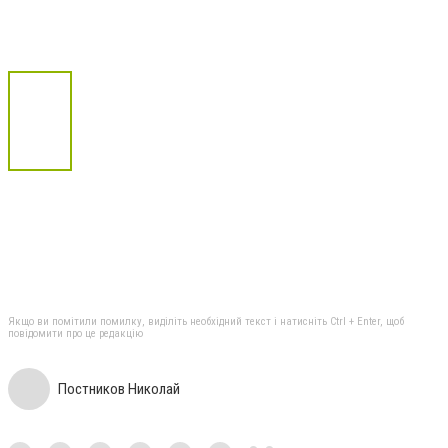
Якщо ви помітили помилку, виділіть необхідний текст і натисніть Ctrl + Enter, щоб
повідомити про це редакцію
Постников Николай