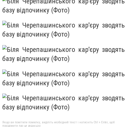
Якщо ви помітили помилку, виділіть необхідний текст і натисніть Ctrl + Enter, щоб
повідомити про це редакцію