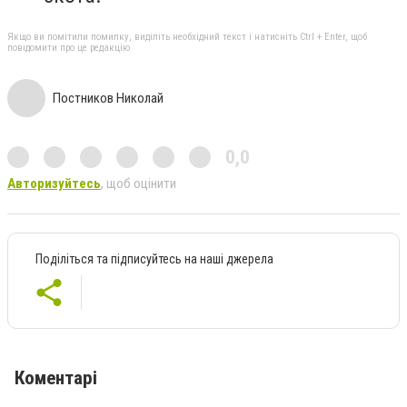
Якщо ви помітили помилку, виділіть необхідний текст і натисніть Ctrl + Enter, щоб
повідомити про це редакцію
Постников Николай
0,0
Авторизуйтесь
, щоб оцінити
Поділіться та підписуйтесь на наші джерела
Коментарі