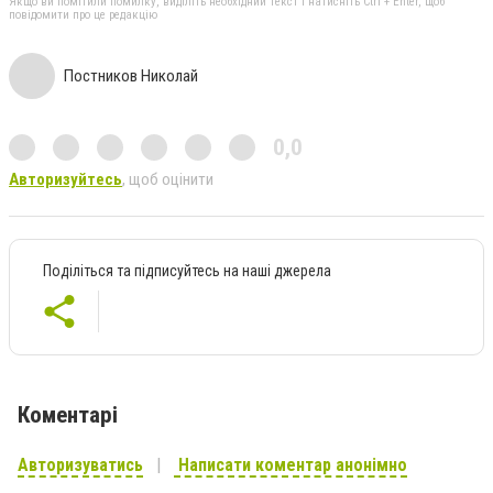
Якщо ви помітили помилку, виділіть необхідний текст і натисніть Ctrl + Enter, щоб
повідомити про це редакцію
Постников Николай
0,0
Авторизуйтесь
, щоб оцінити
Поділіться та підписуйтесь на наші джерела
Коментарі
Авторизуватись
Написати коментар анонімно