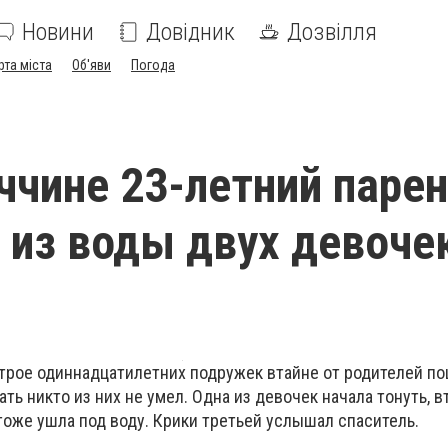
Новини
Довідник
Дозвілля
рта міста
Об'яви
Погода
ччине 23-летний паре
из воды двух девоче
трое одиннадцатилетних подружек втайне от родителей по
ать никто из них не умел. Одна из девочек начала тонуть, в
тоже ушла под воду. Крики третьей услышал спаситель.