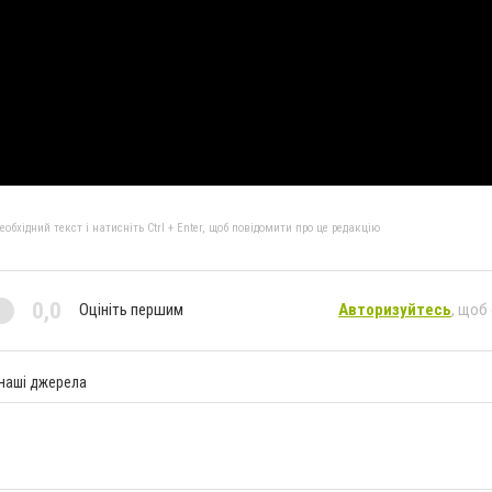
бхідний текст і натисніть Ctrl + Enter, щоб повідомити про це редакцію
0,0
Оцініть першим
Авторизуйтесь
, щоб
 наші джерела