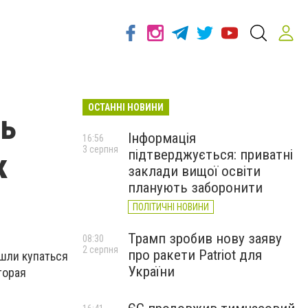
ОСТАННІ НОВИНИ
нь
Інформація
16:56
3 серпня
підтверджується: приватні
к
заклади вищої освіти
планують заборонити
ПОЛІТИЧНІ НОВИНИ
Трамп зробив нову заяву
08:30
2 серпня
про ракети Patriot для
шли купаться
України
торая