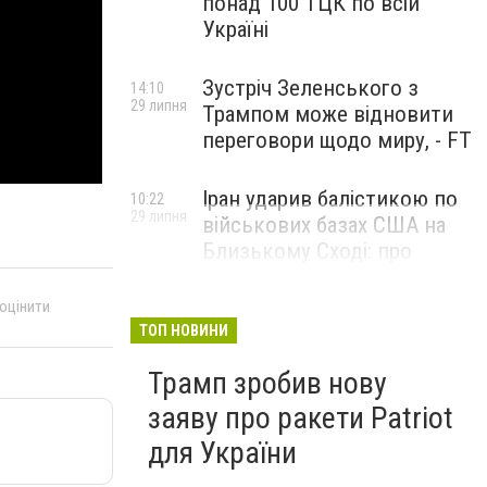
понад 100 ТЦК по всій
Україні
Зустріч Зеленського з
14:10
29 липня
Трампом може відновити
переговори щодо миру, - FT
Іран ударив балістикою по
10:22
29 липня
військових базах США на
Близькому Сході: про
наслідки повідомили у
CENTCOM
 оцінити
ТОП НОВИНИ
Трамп зробив нову
заяву про ракети Patriot
для України