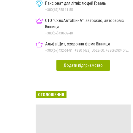
Пансіонат для літніх людей Грааль
+380(67)255-11-55
СТО "СклоАвтоШинА", автоскло, автосервіс
Вінниця
+380(67)430-09-40
Альфа Щит, охоронна фірма Вінниця
+380(67)432-61-81, +380 (432) 50-22-00, +380(63)340-58-58
Додати підприємство
ОГОЛОШЕННЯ