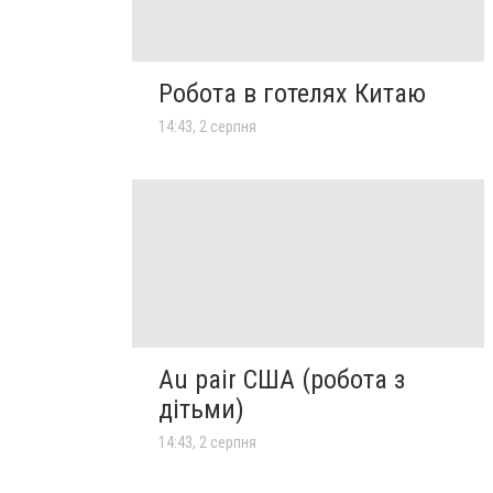
Робота в готелях Китаю
14:43, 2 серпня
Au pair США (робота з
дітьми)
14:43, 2 серпня