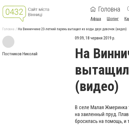
Головна
Афіша
Шопінг
Ка
Головна
На Винниччине 23-летний парень вытащил из воды двух девочек (видео)
09:09, 18 червня 2019 р.
На Винни
Постников Николай
вытащил 
(видео)
В селе Малая Жмеринка 
на заиленный пруд. Плав
бросилась на помощь, и 