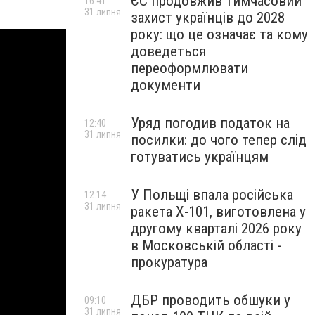
ЄС продовжив тимчасовий
16:41
31 липня
захист українців до 2028
року: що це означає та кому
доведеться
переоформлювати
документи
Уряд погодив податок на
12:40
31 липня
посилки: до чого тепер слід
готуватись українцям
У Польщі впала російська
12:14
31 липня
ракета X-101, виготовлена у
другому кварталі 2026 року
в Московській області -
прокуратура
ДБР проводить обшуки у
09:10
31 липня