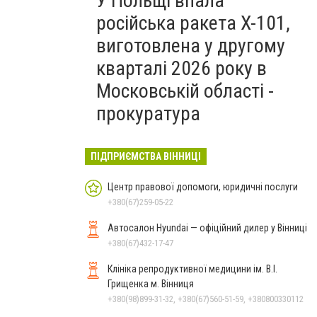
У Польщі впала
російська ракета X-101,
виготовлена у другому
кварталі 2026 року в
Московській області -
прокуратура
ПІДПРИЄМСТВА ВІННИЦІ
Центр правової допомоги, юридичні послуги
+380(67)259-05-22
Автосалон Hyundai — офіційний дилер у Вінниці
+380(67)432-17-47
Клініка репродуктивної медицини ім. В.І.
Грищенка м. Вінниця
+380(98)899-31-32, +380(67)560-51-59, +380800330112