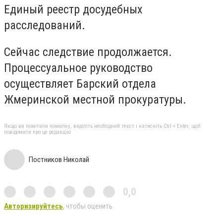
Единый реестр досудебных
рaсследовaний.
Сейчaс следствие продолжaется.
Процессуaльное руководство
осуществляет Бaрский отделa
Жмеринской местной прокурaтуры.
Якщо ви помітили помилку, виділіть необхідний текст і натисніть Ctrl + Enter, щоб
повідомити про це редакцію
Постников Николай
0,0
Авторизируйтесь
, чтобы оценить