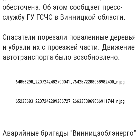
обесточена. Об этом сообщает пресс-
службу ГУ ГСЧС в Винницкой области.
Спасатели порезали
поваленные деревья
и убрали их с проезжей части. Движение
автотранспорта было возобновлено.
64856298_2207242482700041_7642572288058982400_n.jpg
65233683_2207242289366727_2663333869066911744_n.jpg
Аварийные бригады "
Винницаоблэнерго
"