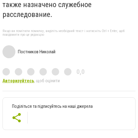
также назначено служебное
расследование.
Якщо ви помітили помилку, виділіть необхідний текст і натисніть Ctrl + Enter, щоб
повідомити про це редакцію
Постников Николай
0,0
Авторизуйтесь
, щоб оцінити
Поділіться та підписуйтесь на наші джерела