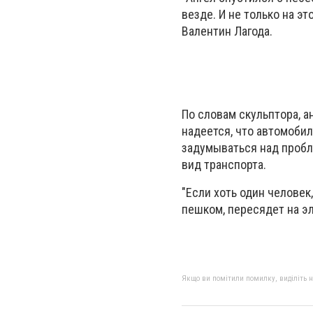
везде. И не только на э
Валентин
Лагода
.
По словам скульптора, а
надеется, что автомобил
задумываться над пробл
вид транспорта.
"Если хоть один человек
пешком, пересядет на эл
Якщо ви помітили помилку, виділіть нео