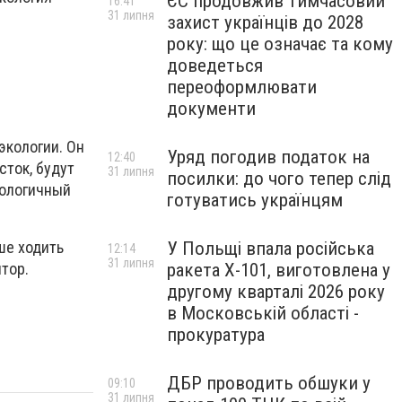
ЄС продовжив тимчасовий
16:41
31 липня
захист українців до 2028
року: що це означає та кому
доведеться
переоформлювати
документи
экологии. Он
Уряд погодив податок на
12:40
сток, будут
31 липня
посилки: до чого тепер слід
кологичный
готуватись українцям
ше ходить
У Польщі впала російська
12:14
31 липня
птор.
ракета X-101, виготовлена у
другому кварталі 2026 року
в Московській області -
прокуратура
ДБР проводить обшуки у
09:10
31 липня