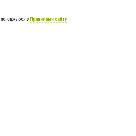
я погоджуюся з
Правилами сайту