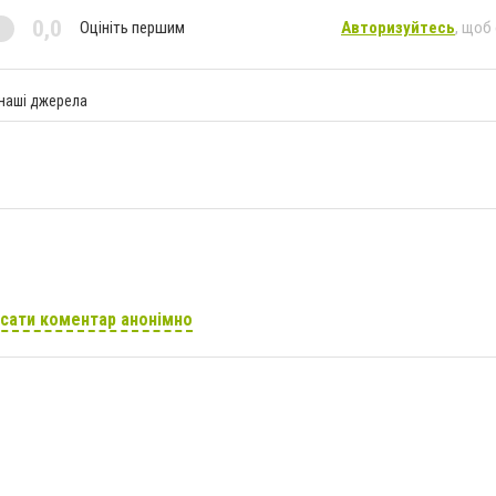
0,0
Оцініть першим
Авторизуйтесь
, щоб
 наші джерела
сати коментар анонімно