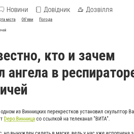
Новини
Довідник
Дозвілля
рта міста
Об'яви
Погода
ичей
вестно, кто и зачем
л ангела в респиратор
ичей
а одном из Винницких перекрестков установил скульптор В
ет
Depo.
Винница
со ссылкой на телеканал "ВИТА".
с, но вынужден сидеть в маске, ведь у нас уже испорчена 