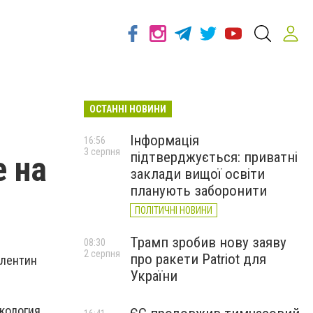
ОСТАННІ НОВИНИ
Інформація
16:56
3 серпня
підтверджується: приватні
е на
заклади вищої освіти
планують заборонити
ПОЛІТИЧНІ НОВИНИ
Трамп зробив нову заяву
08:30
2 серпня
про ракети Patriot для
алентин
України
экология