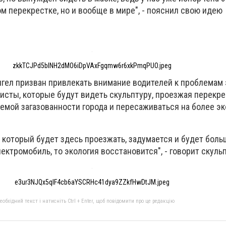
том перекрестке, но и вообще в мире", - пояснил свою идею
zkkTCJPd5blNH2dMO6iDpVAxFgqmw6r6xkPmqPUO.jpeg
нгел призван привлекать внимание водителей к проблемам 
исты, которые будут видеть скульптуру, проезжая перекре
емой загазованности города и пересаживаться на более э
, который будет здесь проезжать, задумается и будет боль
ектромобиль, то экология восстановится", - говорит скуль
e3ur3NJQx5qlF4cb6aYSCRHc41dya9ZZkfHwDtJM.jpeg
бхідний текст і натисніть Ctrl + Enter, щоб повідомити про це редакцію