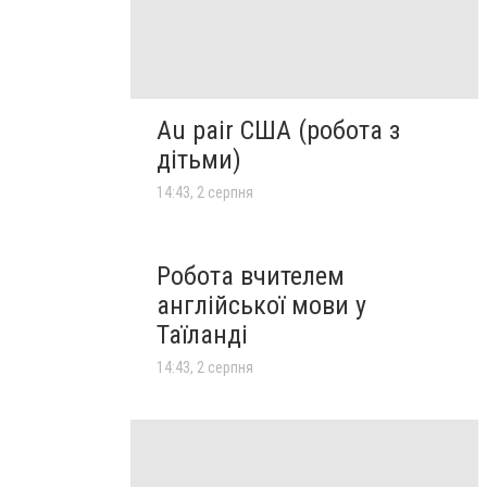
Au pair США (робота з
дітьми)
14:43, 2 серпня
Робота вчителем
англійської мови у
Таїланді
14:43, 2 серпня