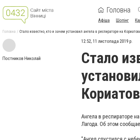
Головна
Афіша
Шопінг
Ка
Головна
Стало известно, кто и зачем установил ангела в респираторе на Кориатов
12:52, 11 листопада 2019 р.
Стало из
Постников Николай
установи
Кориатов
Ангела в респираторе н
Лагода
. Об этом сообща
"Ангел спустился с небе