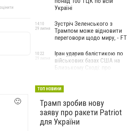
понад 100 ТЦК по всій
Україні
 оцінити
Зустріч Зеленського з
14:10
29 липня
Трампом може відновити
переговори щодо миру, - FT
Іран ударив балістикою по
10:22
29 липня
військових базах США на
Близькому Сході: про
наслідки повідомили у
CENTCOM
ТОП НОВИНИ
🙂
Трамп зробив нову
заяву про ракети Patriot
для України