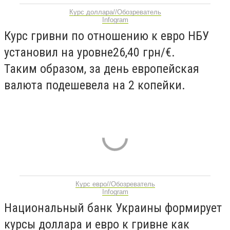
Курс доллара//Обозреватель
Infogram
Курс гривни по отношению к евро НБУ
установил на уровне
26,40
грн/€
.
Таким образом, за день европейская
валюта подешевела на 2 копейки.
Курс евро//Обозреватель
Infogram
Национальный банк Украины формирует
курсы доллара и евро к гривне как