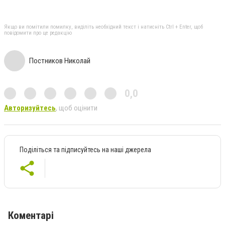
Якщо ви помітили помилку, виділіть необхідний текст і натисніть Ctrl + Enter, щоб
повідомити про це редакцію
Постников Николай
0,0
Авторизуйтесь
, щоб оцінити
Поділіться та підписуйтесь на наші джерела
Коментарі