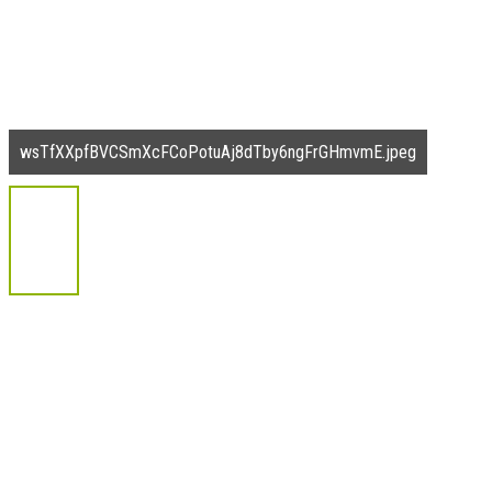
wsTfXXpfBVCSmXcFCoPotuAj8dTby6ngFrGHmvmE.jpeg