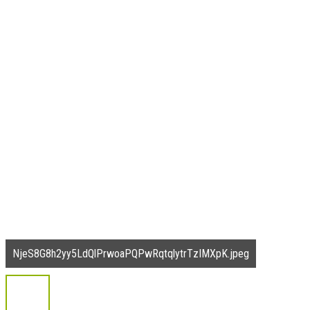
NjeS8G8h2yy5LdQlPrwoaPQPwRqtqlytrTzIMXpK.jpeg