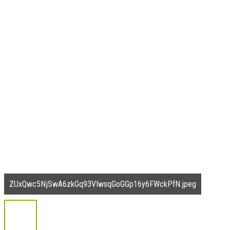
ZUxQwc5NjSwA6zkGq93VIwsqGoGGp16y6FWckPfN.jpeg