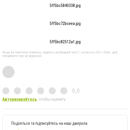
5ff5bc5840338.jpg
5ff5bc72bceea.jpg
5ff5bc82512a1.jpg
Якщо ви помітили помилку, виділіть необхідний текст і натисніть Ctrl + Enter, щоб
повідомити про це редакцію
0,0
Авторизируйтесь
, чтобы оценить
Поділіться та підписуйтесь на наші джерела