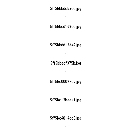
5ff5bbbdcba6c.jpg
5ff5bbcd1d8d0.jpg
5ff5bbdd13d47.jpg
5ff5bbedf375b.jpg
5ff5bc00027c7.jpg
5ff5bc13beea1.jpg
5ff5bc4814cd5.jpg