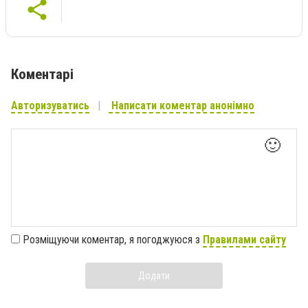
Коментарі
Авторизуватись
Написати коментар анонімно
🙂
Розміщуючи коментар, я погоджуюся з
Правилами сайту
Додати