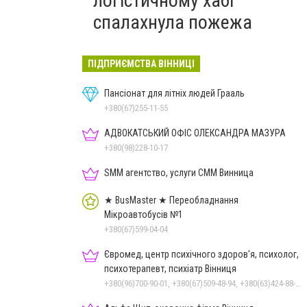
логістичному хабі
спалахнула пожежа
ПІДПРИЄМСТВА ВІННИЦІ
Пансіонат для літніх людей Грааль
+380(67)255-11-55
АДВОКАТСЬКИЙ ОФІС ОЛЕКСАНДРА МАЗУРА
+380(98)228-10-17
SMM агентство, услуги СММ Винница
★ BusMaster ★ Переобладнання
Мікроавтобусів №1
+380(67)599-04-04
Євромед, центр психічного здоров'я, психолог,
психотерапевт, психіатр Вінниця
+380(96)700-90-01, +380(67)509-48-94, +380(63)424-88-30