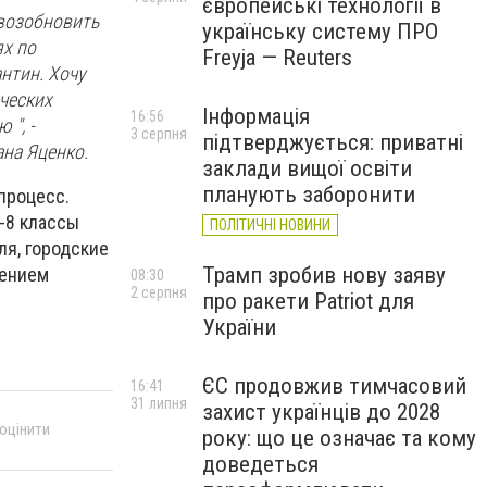
європейські технології в
 возобновить
українську систему ПРО
ях по
Freyja — Reuters
нтин. Хочу
ческих
Інформація
16:56
 ", -
3 серпня
підтверджується: приватні
на Яценко.
заклади вищої освіти
планують заборонити
процесс.
5-8 классы
ПОЛІТИЧНІ НОВИНИ
ля, городские
Трамп зробив нову заяву
чением
08:30
2 серпня
про ракети Patriot для
України
ЄС продовжив тимчасовий
16:41
31 липня
захист українців до 2028
 оцінити
року: що це означає та кому
доведеться