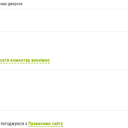
 наші джерела
сати коментар анонімно
я погоджуюся з
Правилами сайту