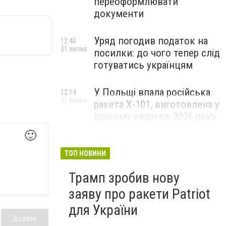
переоформлювати
документи
Уряд погодив податок на
12:40
31 липня
посилки: до чого тепер слід
готуватись українцям
У Польщі впала російська
12:14
31 липня
ракета X-101, виготовлена у
другому кварталі 2026 року
в Московській області -
🙂
прокуратура
ТОП НОВИНИ
Трамп зробив нову
заяву про ракети Patriot
для України
Додати