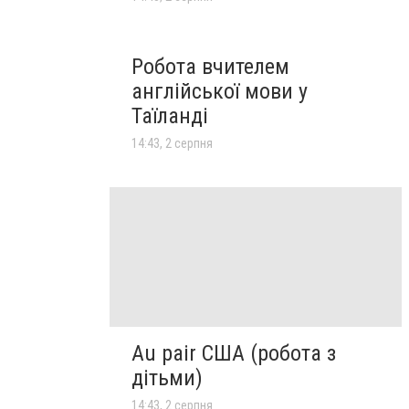
Робота вчителем
англійської мови у
Таїланді
14:43, 2 серпня
Au pair США (робота з
дітьми)
14:43, 2 серпня