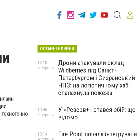
ОСТАННІ НОВИНИ
ли
Дрони атакували склад
12:10
4 серпня
Wildberries під Санкт-
Петербургом і Сизранський
НПЗ: на логістичному хабі
спалахнула пожежа
онлайн
ции.
У «Резерв+» стався збій: що
10:46
 техногенно-
4 серпня
відомо
Fire Point почала інтегрувати
10:14
4 серпня