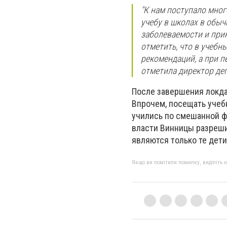
"К нам поступало мног
учебу в школах в обы
заболеваемости и прин
отметить, что в учеб
рекомендаций, а при п
отметила директор де
После завершения локда
Впрочем, посещать учебн
учились по смешанной ф
власти Винницы разреши
являются только те дети
Якщо ви помітили помилку, виділіть нео