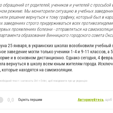
о обращений от родителей, учеников и учителей с просьбой
чном режиме. Мы мониторили ситуацию в учебных заведени
яли решение вернуться к тому графику, который был в кара
ных заведениях строго придерживаться всех противоэпидеми
ервых проявлениях болезни - отправляться на самоизоляцию
партамента образования Винницкого городского совета Окса
уна 25 января, в украинских школах возобновили учебный 
ое заведение могли только ученики 1-4 и 9-11 классов, а 
орме и в основном дистанционно. Однако сегодня, 4 февра
ла вернуться в школу всем юным жителям города. Исклю
, которые находятся на самоизоляции.
бхідний текст і натисніть Ctrl + Enter, щоб повідомити про це редакцію
0,0
Оцініть першим
Авторизуйтесь
, щоб