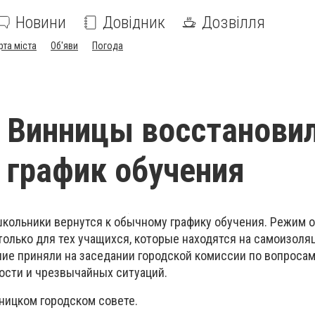
Новини
Довідник
Дозвілля
рта міста
Об'яви
Погода
 Винницы восстанови
график обучения
школьники вернутся к обычному графику обучения. Режим 
олько для тех учащихся, которые находятся на самоизоля
е приняли на заседании городской комиссии по вопросам
ости и чрезвычайных ситуаций.
ницком городском совете.