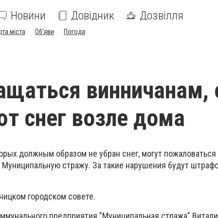
Новини
Довідник
Дозвілля
рта міста
Об'яви
Погода
ащаться винничанам, 
ют снег возле дома
орых должным образом не убран снег, могут пожаловаться
 Муниципальную стражу. За такие нарушения будут штраф
ницком городском совете.
оммунального предприятия "Муниципальная стража" Виталия