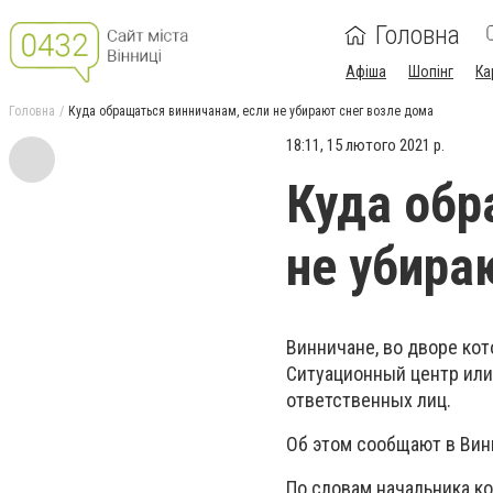
Головна
Афіша
Шопінг
Ка
Головна
Куда обращаться винничанам, если не убирают снег возле дома
18:11, 15 лютого 2021 р.
Куда обр
не убира
Винничане, во дворе кот
Ситуационный центр или
ответственных лиц.
Об этом сообщают в Вин
По словам начальника к