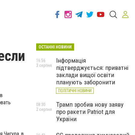
ОСТАННІ НОВИНИ
если
Інформація
16:56
3 серпня
підтверджується: приватні
заклади вищої освіти
планують заборонити
ПОЛІТИЧНІ НОВИНИ
 в
овать
Трамп зробив нову заяву
08:30
2 серпня
про ракети Patriot для
України
 Чигура, в