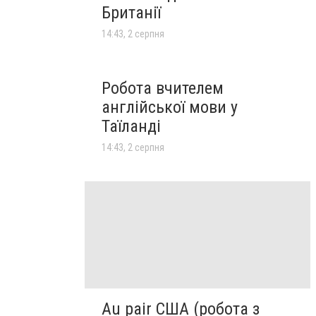
Британії
14:43, 2 серпня
Робота вчителем
англійської мови у
Таїланді
14:43, 2 серпня
Au pair США (робота з