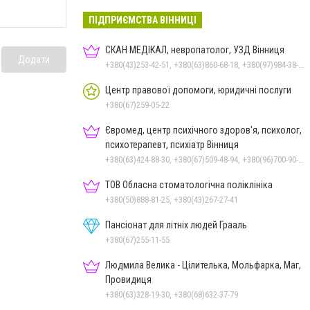
ПІДПРИЄМСТВА ВІННИЦІ
СКАН МЕДІКАЛ, невропатолог, УЗД Вінниця
Додати
+380(43)253-42-51, +380(63)860-68-18, +380(97)984-38-80
Центр правової допомоги, юридичні послуги
+380(67)259-05-22
Євромед, центр психічного здоров'я, психолог,
психотерапевт, психіатр Вінниця
+380(63)424-88-30, +380(67)509-48-94, +380(96)700-90-01
ТОВ Обласна стоматологічна поліклініка
+380(50)888-81-25, +380(43)267-27-41
Пансіонат для літніх людей Грааль
+380(67)255-11-55
Людмила Велика - Цілителька, Мольфарка, Маг,
Провидиця
+380(63)328-19-30, +380(68)632-37-79