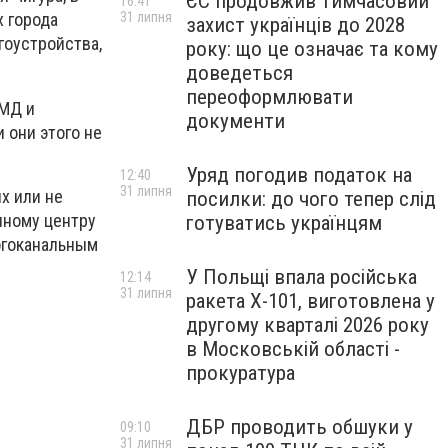
ЄС продовжив тимчасовий
16:41
31 липня
х города
захист українців до 2028
гоустройства,
року: що це означає та кому
доведеться
переоформлювати
СМД и
документи
 они этого не
Уряд погодив податок на
12:40
31 липня
х или не
посилки: до чого тепер слід
нному центру
готуватись українцям
ногоканальным
У Польщі впала російська
12:14
31 липня
ракета X-101, виготовлена у
другому кварталі 2026 року
в Московській області -
прокуратура
ДБР проводить обшуки у
09:10
31 липня