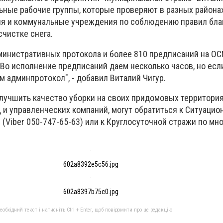
ьные рабочие группы, которые проверяют в разных района
я и коммунальные учреждения по соблюдению правил бла
счистке снега.
министративных протокола и более 810 предписаний на О
Во исполнение предписаний даем несколько часов, но если
м админпротокол", - добавил Виталий Чигур.
улучшить качество уборки на своих придомовых территория
и управленческих компаний, могут обратиться к Ситуацио
 (Viber 050-747-65-63) или к Круглосуточной стражи по м
602a8392e5c56.jpg
602a8397b75c0.jpg
бхідний текст і натисніть Ctrl + Enter, щоб повідомити про це редакцію