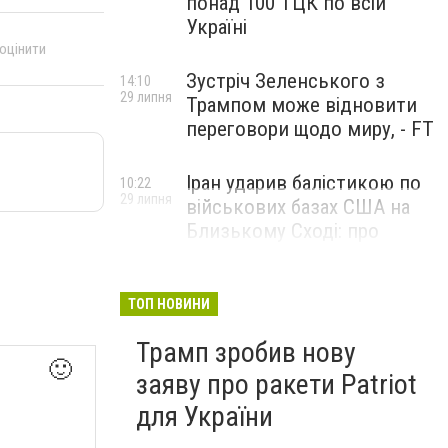
понад 100 ТЦК по всій
Україні
 оцінити
Зустріч Зеленського з
14:10
29 липня
Трампом може відновити
переговори щодо миру, - FT
Іран ударив балістикою по
10:22
29 липня
військових базах США на
Близькому Сході: про
наслідки повідомили у
CENTCOM
ТОП НОВИНИ
Трамп зробив нову
🙂
заяву про ракети Patriot
для України