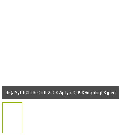
rhQJYyPRGhk3sGzdR2eOSWptypJQ09XBmyhIsqLK.jpeg