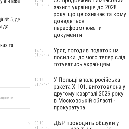
ЄС продовжив тимчасовий
16:41
у він вже
31 липня
захист українців до 2028
року: що це означає та кому
ії № 5, де
доведеться
м до
переоформлювати
документи
ких та
Уряд погодив податок на
12:40
31 липня
посилки: до чого тепер слід
готуватись українцям
У Польщі впала російська
12:14
31 липня
ракета X-101, виготовлена у
другому кварталі 2026 року
 оцінити
в Московській області -
прокуратура
ДБР проводить обшуки у
09:10
31 липня