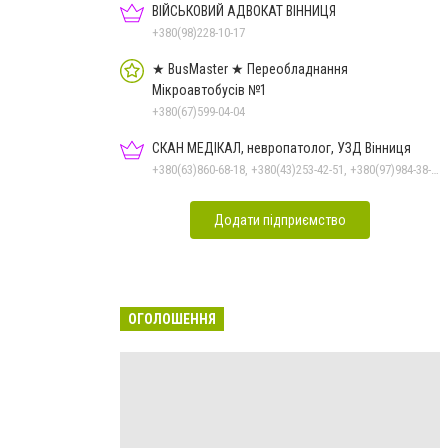
ВІЙСЬКОВИЙ АДВОКАТ ВІННИЦЯ
+380(98)228-10-17
★ BusMaster ★ Переобладнання
Мікроавтобусів №1
+380(67)599-04-04
СКАН МЕДІКАЛ, невропатолог, УЗД Вінниця
+380(63)860-68-18, +380(43)253-42-51, +380(97)984-38-80
Додати підприємство
ОГОЛОШЕННЯ