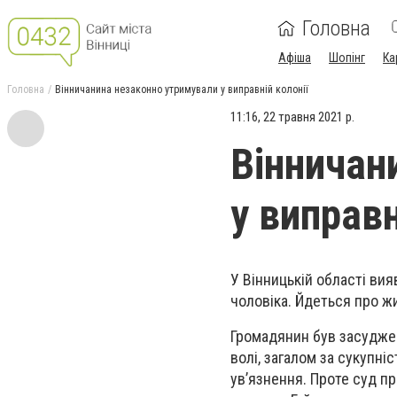
Головна
Афіша
Шопінг
Ка
Головна
Вінничанина незаконно утримували у виправній колонії
11:16, 22 травня 2021 р.
Вінничан
у виправн
У Вінницькій області вия
чоловіка. Йдеться про ж
Громадянин був засуджен
волі, загалом за сукупн
ув’язнення. Проте суд п