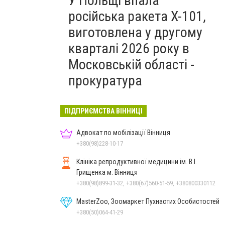
У Польщі впала
російська ракета X-101,
виготовлена у другому
кварталі 2026 року в
Московській області -
прокуратура
ПІДПРИЄМСТВА ВІННИЦІ
Адвокат по мобілізації Вінниця
+380(98)228-10-17
Клініка репродуктивної медицини ім. В.І.
Грищенка м. Вінниця
+380(98)899-31-32, +380(67)560-51-59, +380800330112
MasterZoo, Зоомаркет Пухнастих Особистостей
+380(50)064-41-29