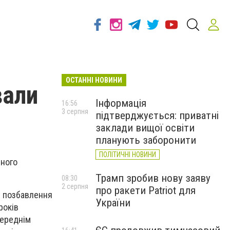
ОСТАННІ НОВИНИ
вали
Інформація
16:56
3 серпня
підтверджується: приватні
заклади вищої освіти
планують заборонити
ПОЛІТИЧНІ НОВИНИ
чного
Трамп зробив нову заяву
08:30
2 серпня
про ракети Patriot для
у позбавлення
України
років
переднім