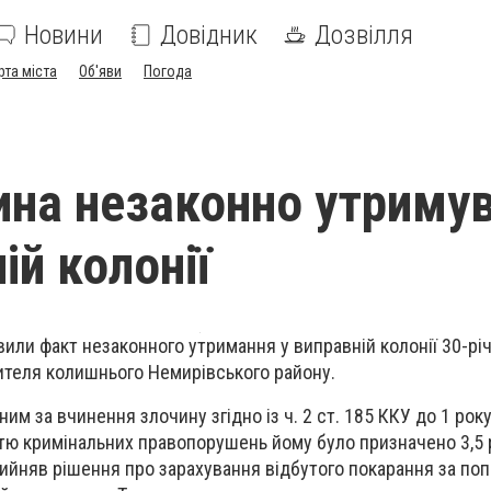
Новини
Довідник
Дозвілля
рта міста
Об'яви
Погода
ина незаконно утриму
ій колонії
вили факт незаконного утримання у виправній колонії 30-рі
ителя колишнього Немирівського району.
им за вчинення злочину згідно із ч. 2 ст. 185 ККУ до 1 рок
істю кримінальних правопорушень йому було призначено 3,5 
рийняв рішення про зарахування відбутого покарання за по