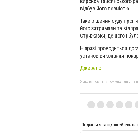
вироком Гайсинського ра
відбув його повністю.
Таке рішення суду проігн
його затримали та відпра
Стрижавки, де його і бул
Н аразі проводиться дос
установ виконання покар
Джерело
Якщо ви помітили помилку, виділіть нео
Поділіться та підписуйтесь на