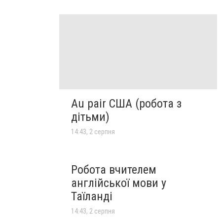
Au pair США (робота з
дітьми)
14:43, 2 серпня
Робота вчителем
англійської мови у
Таїланді
14:43, 2 серпня