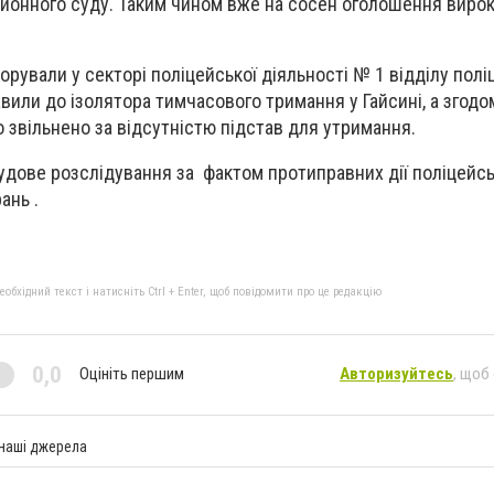
йонного суду. Таким чином вже на сосен оголошення вирок
орували у секторі поліцейської діяльності № 1 відділу поліц
вили до ізолятора тимчасового тримання у Гайсині, а згодо
о звільнено за відсутністю підстав для утримання.
удове розслідування за фактом протиправних дії поліцейсь
ань .
бхідний текст і натисніть Ctrl + Enter, щоб повідомити про це редакцію
0,0
Оцініть першим
Авторизуйтесь
, щоб
 наші джерела