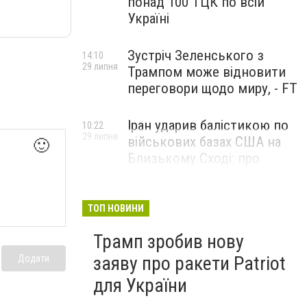
понад 100 ТЦК по всій
Україні
Зустріч Зеленського з
14:10
29 липня
Трампом може відновити
переговори щодо миру, - FT
Іран ударив балістикою по
10:22
29 липня
військових базах США на
🙂
Близькому Сході: про
наслідки повідомили у
CENTCOM
ТОП НОВИНИ
Трамп зробив нову
заяву про ракети Patriot
Додати
для України