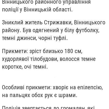
Вінницького районного управління
поліції у Вінницькій області.
Зниклий житель Стрижавки, Вінницького
району. Був одягнений у білу футболку,
темні джинси, чорні туфлі.
Прикмети: зріст близько 180 см,
худорлявої тілобудови, волосся темне
коротке, очі темні.
Особливі прикмети: хворіє на епілепсію,
на пальцях обох рук є шрами.
Поліція звертається до громадян, які