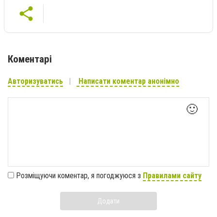
Коментарі
Авторизуватись
Написати коментар анонімно
🙂
Розміщуючи коментар, я погоджуюся з
Правилами сайту
Додати