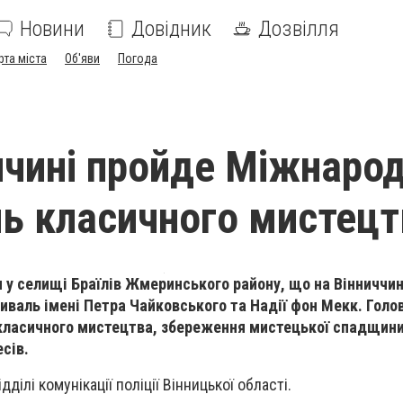
Новини
Довідник
Дозвілля
рта міста
Об'яви
Погода
ччині пройде Міжнаро
ь класичного мистецт
я у селищі Браїлів Жмеринського району, що на Вінниччин
иваль імені Петра Чайковського та Надії фон Мекк. Голо
 класичного мистецтва, збереження мистецької спадщини
сів.
ділі комунікації поліції Вінницької області.