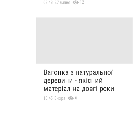
12
08:48, 27 липня
Вагонка з натуральної
деревини - якісний
матеріал на довгі роки
6
10:45, Вчора