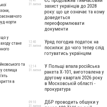
ЄС продовжив тимчасовий
16:41
31 липня
ької
захист українців до 2028
озони,
року: що це означає та кому
краєзнавчого
доведеться
фуд-корти
переоформлювати
документи
 що у
Уряд погодив податок на
12:40
заходу стане
31 липня
посилки: до чого тепер слід
чного
готуватись українцям
айковського та
У Польщі впала російська
12:14
лу селища
31 липня
ракета X-101, виготовлена у
п’ять
другому кварталі 2026 року
криття в
в Московській області -
прокуратура
ДБР проводить обшуки у
09:10
31 липня