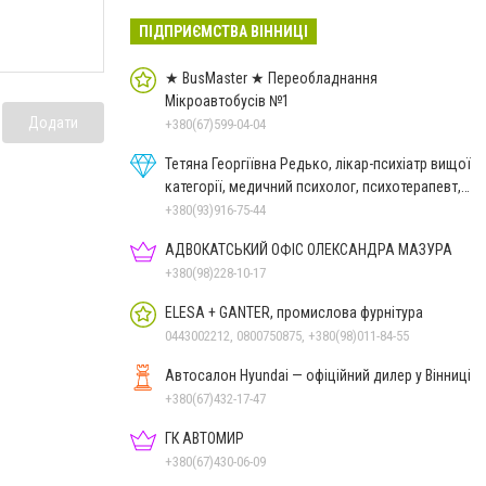
ПІДПРИЄМСТВА ВІННИЦІ
★ BusMaster ★ Переобладнання
Мікроавтобусів №1
Додати
+380(67)599-04-04
Тетяна Георгіївна Редько, лікар-психіатр вищої
категорії, медичний психолог, психотерапевт,
гіпнолог
+380(93)916-75-44
АДВОКАТСЬКИЙ ОФІС ОЛЕКСАНДРА МАЗУРА
+380(98)228-10-17
ELESA + GANTER, промислова фурнітура
0443002212, 0800750875, +380(98)011-84-55
Автосалон Hyundai — офіційний дилер у Вінниці
+380(67)432-17-47
ГК АВТОМИР
+380(67)430-06-09