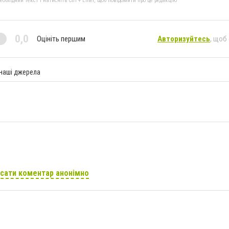
бхідний текст і натисніть Ctrl + Enter, щоб повідомити про це редакцію
0,0
Оцініть першим
Авторизуйтесь
, щоб
 наші джерела
сати коментар анонімно