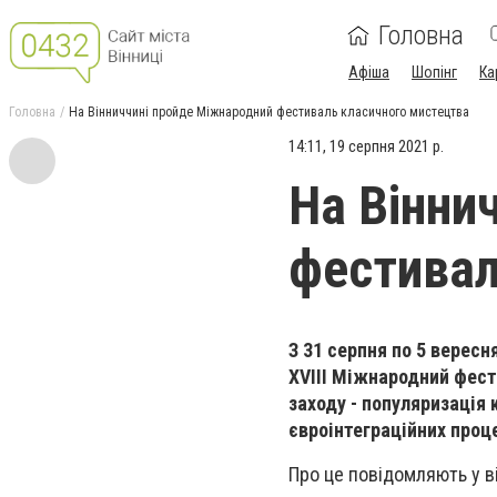
Головна
Афіша
Шопінг
Ка
Головна
На Вінниччині пройде Міжнародний фестиваль класичного мистецтва
14:11, 19 серпня 2021 р.
На Вінни
фестивал
З 31 серпня по 5 вересн
ХVІІІ Міжнародний фест
заходу - популяризація
євроінтеграційних проце
Про це повідомляють у від