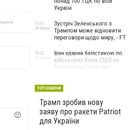
понад 100 ТЦК по всій
Україні
 оцінити
Зустріч Зеленського з
14:10
29 липня
Трампом може відновити
переговори щодо миру, - FT
Іран ударив балістикою по
10:22
29 липня
військових базах США на
Близькому Сході: про
наслідки повідомили у
CENTCOM
ТОП НОВИНИ
Трамп зробив нову
заяву про ракети Patriot
🙂
для України