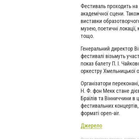
Фестиваль проходить на В
академічної сцени. Також
виставки образотворчого
музею, поетичні локації,
тощо.
Генеральний директор Ві
фестивалі візьмуть участ
показ балету П. І. Чайк
оркестру Хмельницької о
Організатори переконані,
Н. Ф. фон Мекк стане ді
Браїлів та Вінниччини в 
фестивальних концертів, 
форматі open-air.
Джерело