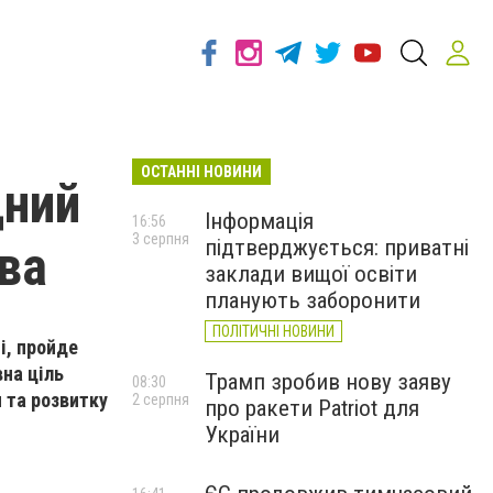
ОСТАННІ НОВИНИ
дний
Інформація
16:56
3 серпня
підтверджується: приватні
ва
заклади вищої освіти
планують заборонити
ПОЛІТИЧНІ НОВИНИ
і, пройде
вна ціль
Трамп зробив нову заяву
08:30
 та розвитку
2 серпня
про ракети Patriot для
України