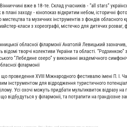
інниччині вже в 18-те. Склад учасників - “all stars” українс
 в плані заходу - кінопоказ відкритим небом, історичні фот
 мистецтва та музичних інструментів з фондів обласного 
 майстер-класи з хореографії, містечко для дитячих розваг, 
нницької обласної філармонії Анатолій Левицький зазначив,
ь відомі творчі колективи України та області. “Родзинкою” 
овського “Лебедине озеро” у виконанні академічного симфоні
бласної філармонії
 що проведення ХVІІІ Міжнародного фестивалю імені П. І. Ч
євим інструментом для відродження туристичного потенціа
цілому. Усі охочі можуть придбати мультиквиток відразу на 
що відбудуться у філармонії, та потрапити на грандіозне за