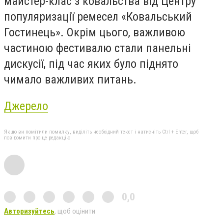
майстер-клас з ковальства від Центру
популяризації ремесел «Ковальський
Гостинець». Окрім цього, важливою
частиною фестивалю стали панельні
дискусії, під час яких було піднято
чимало важливих питань.
Джерело
Якщо ви помітили помилку, виділіть необхідний текст і натисніть Ctrl + Enter, щоб
повідомити про це редакцію
0,0
Авторизуйтесь
, щоб оцінити