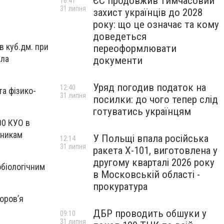
ЄС продовжив тимчасовий
16:41
31 липня
захист українців до 2028
року: що це означає та кому
доведеться
в куб.дм. при
переоформлювати
ала
документи
Уряд погодив податок на
12:40
та фізико-
31 липня
посилки: до чого тепер слід
готуватись українцям
00 КУО в
зникам
У Польщі впала російська
12:14
31 липня
ракета X-101, виготовлена у
другому кварталі 2026 року
обіологічним
в Московській області -
прокуратура
оров’я
ДБР проводить обшуки у
09:10
31 липня