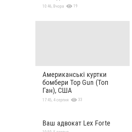
19
10:46, Вчора
Американські куртки
бомбери Top Gun (Топ
Ган), США
33
17:45, 4 серпня
Ваш адвокат Lex Forte
10:50, 5 серпня