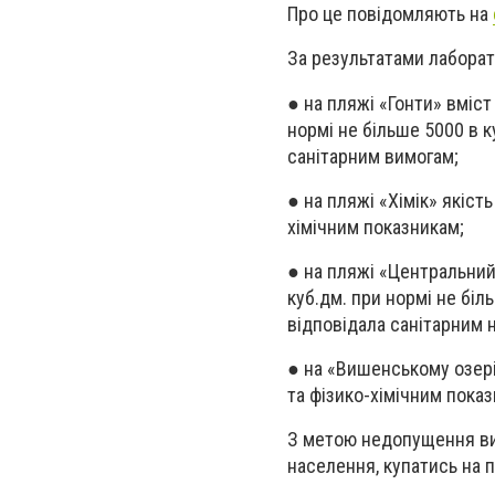
Про це повідомляють на
За результатами лабора
● на пляжі «Гонти» вміс
нормі не більше 5000 в к
санітарним вимогам;
● на пляжі «Хімік» якіст
хімічним показникам;
● на пляжі «Центральни
куб.дм. при нормі не біл
відповідала санітарним 
● на «Вишенському озері
та фізико-хімічним показ
З метою недопущення ви
населення, купатись на 