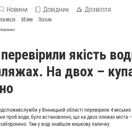
Новини
Довідник
Дозвілля
рта міста
Об'яви
Погода
заборонено
 перевірили якість вод
пляжах. На двох – куп
но
одспоживслужби у Вінницькій області перевірили 4 міських
ня проб води, було встановлено, що на двох пляжах міста – 
заборонено. Там у воді знайшли кишкову паличку.