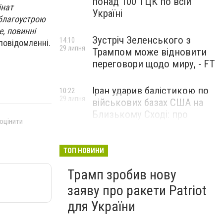
понад 100 ТЦК по всій
інат
Україні
 благоустрою
е, повинні
Зустріч Зеленського з
14:10
повідомленні.
29 липня
Трампом може відновити
переговори щодо миру, - FT
Іран ударив балістикою по
10:22
29 липня
військових базах США на
Близькому Сході: про
 оцінити
наслідки повідомили у
CENTCOM
ТОП НОВИНИ
Трамп зробив нову
заяву про ракети Patriot
для України