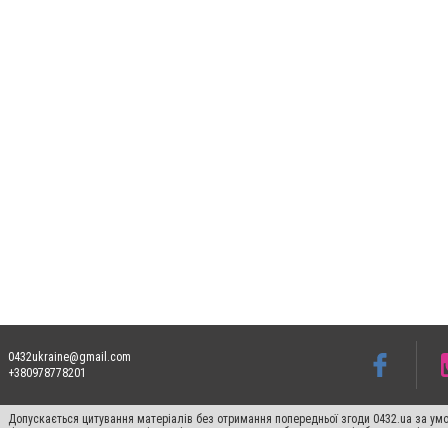
0432ukraine@gmail.com
+380978778201
Допускається цитування матеріалів без отримання попередньої згоди 0432.ua за умо
гіперпосилання на цитовані статті не нижче другого абзацу в тексті або в якості д