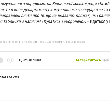
комунального підприємства Вінницької міської ради «Комб
в» та в копії департаменту комунального господарства та
направлені листи про те, що на вказаних пляжах, як і раніш
і таблички з написом «Купатись заборонено»,
– йдеться у 
бхідний текст і натисніть Ctrl + Enter, щоб повідомити про це редакцію
0,0
Оцініть першим
Авторизуйтесь
, щоб
 наші джерела