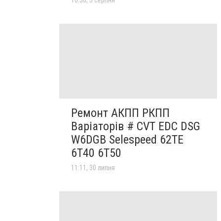
Ремонт АКПП РКПП
Варіаторів # CVT EDC DSG
W6DGB Selespeed 62TE
6T40 6T50
11:11, 30 липня