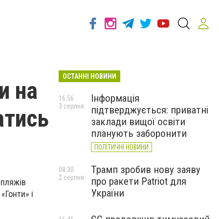
ОСТАННІ НОВИНИ
и на
Інформація
16:56
3 серпня
підтверджується: приватні
атись
заклади вищої освіти
планують заборонити
ПОЛІТИЧНІ НОВИНИ
Трамп зробив нову заяву
08:30
2 серпня
про ракети Patriot для
 пляжів
України
«Гонти» і