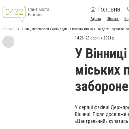
Головна
Афіша
Шопінг
Ка
Головна
У Вінниці перевірили якість води на міських пляжах. На двох – купатись 
14:26, 28 серпня 2021 р.
У Вінниці
міських 
забороне
У серпні фахівці Держпр
Вінниці. Після досліджен
«Центральний» купатись 