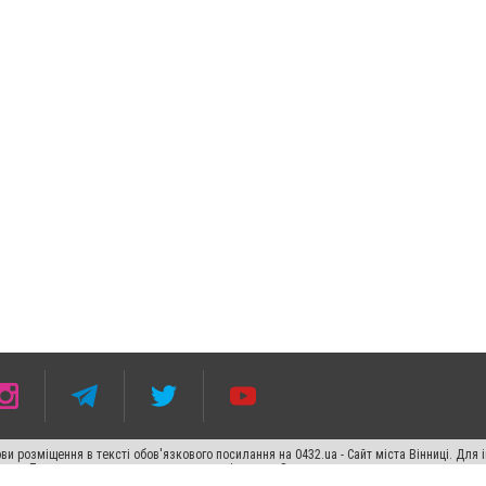
ви розміщення в тексті обов'язкового посилання на 0432.ua - Сайт міста Вінниці. Для
жерела. Порушення виняткових прав переслідується Законом.