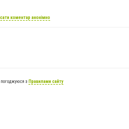
сати коментар анонімно
я погоджуюся з
Правилами сайту