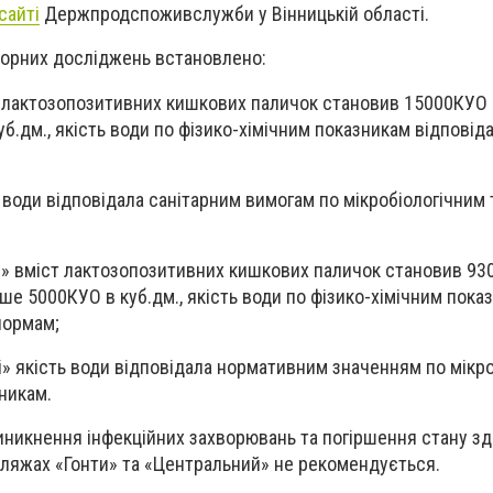
сайті
Держпродспоживслужби у Вінницькій області.
торних досліджень встановлено:
т лактозопозитивних кишкових паличок становив 15000КУО 
уб.дм., якість води по фізико-хімічним показникам відповід
ь води відповідала санітарним вимогам по мікробіологічним 
й» вміст лактозопозитивних кишкових паличок становив 93
ьше 5000КУО в куб.дм., якість води по фізико-хімічним пока
нормам;
» якість води відповідала нормативним значенням по мікр
никам.
никнення інфекційних захворювань та погіршення стану зд
пляжах «Гонти» та «Центральний» не рекомендується.