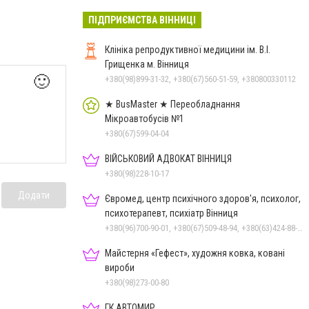
ПІДПРИЄМСТВА ВІННИЦІ
Клініка репродуктивної медицини ім. В.І.
Грищенка м. Вінниця
🙂
+380(98)899-31-32, +380(67)560-51-59, +380800330112
★ BusMaster ★ Переобладнання
Мікроавтобусів №1
+380(67)599-04-04
ВІЙСЬКОВИЙ АДВОКАТ ВІННИЦЯ
+380(98)228-10-17
Додати
Євромед, центр психічного здоров'я, психолог,
психотерапевт, психіатр Вінниця
+380(96)700-90-01, +380(67)509-48-94, +380(63)424-88-30
Майстерня «Гефест», художня ковка, ковані
вироби
+380(98)273-00-80
ГК АВТОМИР