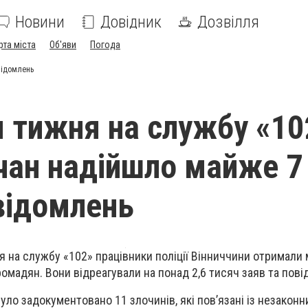
Новини
Довідник
Дозвілля
рта міста
Об'яви
Погода
відомлень
 тижня на службу «10
ичан надійшло майже 7
відомлень
 на службу «102» працівники поліції Вінниччини отримали
ромадян. Вони відреагували на понад 2,6 тисяч заяв та пові
уло задокументовано 11 злочинів, які пов’язані із незаконн