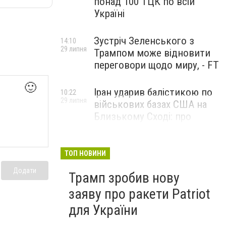
понад 100 ТЦК по всій
Україні
Зустріч Зеленського з
14:10
29 липня
Трампом може відновити
переговори щодо миру, - FT
🙂
Іран ударив балістикою по
10:22
29 липня
військових базах США на
Близькому Сході: про
наслідки повідомили у
CENTCOM
ТОП НОВИНИ
Додати
Трамп зробив нову
заяву про ракети Patriot
для України