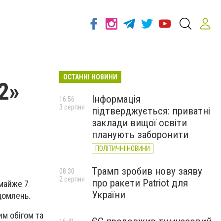
ОСТАННІ НОВИНИ
2»
Інформація
16:56
3 серпня
підтверджується: приватні
заклади вищої освіти
планують заборонити
ПОЛІТИЧНІ НОВИНИ
Трамп зробив нову заяву
08:30
2 серпня
про ракети Patriot для
 майже 7
України
домлень.
им обігом та