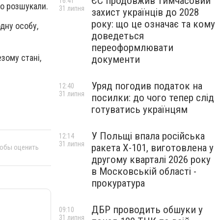
ЄС продовжив тимчасовий
16:41
но розшукали.
31 липня
захист українців до 2028
року: що це означає та кому
дну особу,
доведеться
переоформлювати
зому стані,
документи
Уряд погодив податок на
12:40
31 липня
посилки: до чого тепер слід
готуватись українцям
У Польщі впала російська
12:14
31 липня
ракета X-101, виготовлена у
тобы оценить
другому кварталі 2026 року
в Московській області -
прокуратура
ДБР проводить обшуки у
09:10
31 липня