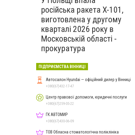
У Польщі впала
російська ракета X-101,
виготовлена у другому
кварталі 2026 року в
Московській області -
прокуратура
ПІДПРИЄМСТВА ВІННИЦІ
Автосалон Hyundai — офіційний дилер у Вінниці
+380(67)432-17-47
Центр правової допомоги, юридичні послуги
+380(67)259-05-22
ГК АВТОМИР
+380(67)430-06-09
ТОВ Обласна стоматологічна поліклініка