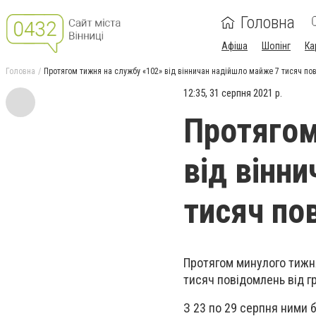
Головна
Афіша
Шопінг
Ка
Головна
Протягом тижня на службу «102» від вінничан надійшло майже 7 тисяч по
12:35, 31 серпня 2021 р.
Протягом
від вінн
тисяч по
Протягом минулого тижня
тисяч повідомлень від г
З 23 по 29 серпня ними б