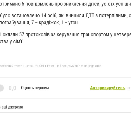
отримано 6 повідомлень про зникнення дітей, усіх їх успіш
уло встановлено 14 осіб, які вчинили ДТП з потерпілими, о
ограбування, 7 – крадіжок, 1 – угон.
і склали 57 протоколів за керування транспортом у нетвере
ва у сім’ї.
бхідний текст і натисніть Ctrl + Enter, щоб повідомити про це редакцію
0,0
Оцініть першим
Авторизируйтесь
, ч
 наші джерела