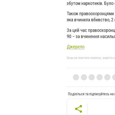
збутом наркотиків. Було 
Також правоохоронцями б
яка вчинила вбивство, 2 п
За цей час правоохоронц
90 – за вчинення насильст
Джерело
Якщо ви помітили помилку, виділіть нео
Поділіться та підписуйтесь на