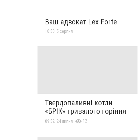
Ваш адвокат Lex Forte
10:50, 5 серпня
Твердопаливні котли
«БРІК» тривалого горіння
12
09:52, 24 липня